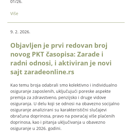
01/26.
Više
9. 2. 2026.
Objavljen je prvi redovan broj
novog PKT časopisa: Zarade i
radni odnosi, i aktiviran je novi
sajt zaradeonline.rs
Kao temu broja odabrali smo kolektivno i individualno
osiguranje zaposlenih, uključujući poreske aspekte
premija za zdravstveno, penzijsko i druge vidove
osiguranja. U delu koji se odnosi na obavezno socijalno
osiguranje analizirani su karakteristični slučajevi
obračuna doprinosa, pravo na povraćaj više plaćenih
doprinosa, kao i pitanja uključivanja u obavezno
osiguranje u 2026. godini.