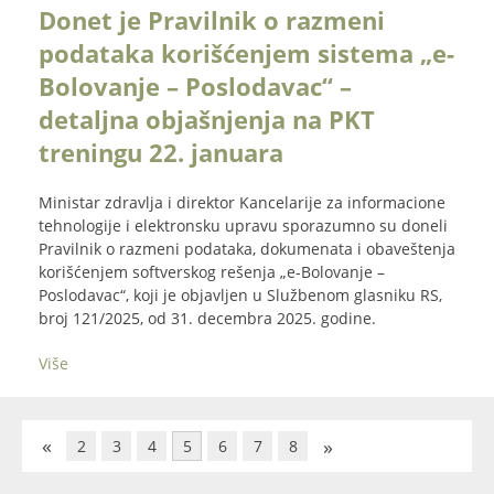
Donet je Pravilnik o razmeni
podataka korišćenjem sistema „e-
Bolovanje – Poslodavac“ –
detaljna objašnjenja na PKT
treningu 22. januara
Ministar zdravlja i direktor Kancelarije za informacione
tehnologije i elektronsku upravu sporazumno su doneli
Pravilnik o razmeni podataka, dokumenata i obaveštenja
korišćenjem softverskog rešenja „e-Bolovanje –
Poslodavac“, koji je objavljen u Službenom glasniku RS,
broj 121/2025, od 31. decembra 2025. godine.
Više
«
»
2
3
4
5
6
7
8