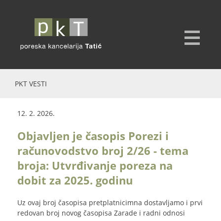
PKT VESTI
12. 2. 2026.
Objavljen je časopis Porezi i
računovodstvo broj 2/26 - tema
broja: Utvrđivanje poreza na
dobit za 2025. godinu
Uz ovaj broj časopisa pretplatnicimna dostavljamo i prvi
redovan broj novog časopisa Zarade i radni odnosi