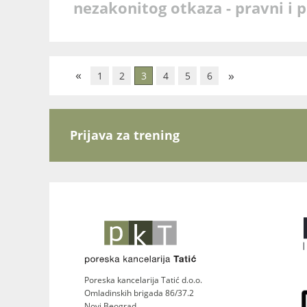
nezakonitog otkaza - pravni i 
«
»
1
2
3
4
5
6
Prijava za trening
Poreska kancelarija Tatić d.o.o.
Omladinskih brigada 86/37.2
Novi Beograd