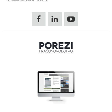


