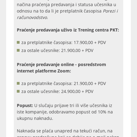
načina praćenja predavanja i statusa učesnika u
odnosu na to da li je pretplatnik časopisa
Porezi i
računovodstvo
.
Praćenje predavanja uživo iz Trening centra PKT:
za pretplatnike časopisa: 17.900,00 + PDV
za ostale učesnike: 21.900,00 + PDV
Praćenje predavanje online - posredstvom
internet platforme Zoom:
za pretplatnike časopisa: 21.900,00 + PDV
za ostale učesnike: 24.900,00 + PDV
Popust:
U slučaju prijave tri ili više učesnika iz
iste kompanije, odobravamo popust od 10% na
ukupnu naknadu.
Naknada se plaća unapred na tekući račun, na