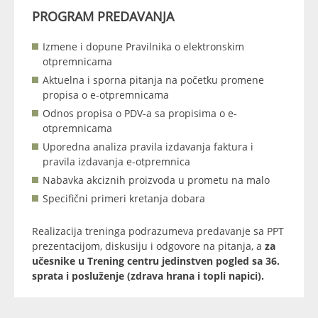
PROGRAM PREDAVANJA
Izmene i dopune Pravilnika o elektronskim
otpremnicama
Aktuelna i sporna pitanja na početku promene
propisa o e-otpremnicama
Odnos propisa o PDV-a sa propisima o e-
otpremnicama
Uporedna analiza pravila izdavanja faktura i
pravila izdavanja e-otpremnica
Nabavka akciznih proizvoda u prometu na malo
Specifični primeri kretanja dobara
Realizacija treninga podrazumeva predavanje sa PPT
prezentacijom, diskusiju i odgovore na pitanja, a
za
učesnike u Trening centru jedinstven pogled sa 36.
sprata i posluženje (zdrava hrana i topli napici).