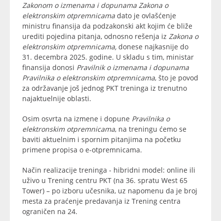
Zakonom o izmenama i dopunama Zakona o
elektronskim otpremnicama
dato je ovlašćenje
ministru finansija da podzakonski akt kojim će bliže
urediti pojedina pitanja, odnosno rešenja iz
Zakona o
elektronskim otpremnicama,
donese najkasnije do
31. decembra 2025. godine. U skladu s tim, ministar
finansija donosi
Pravilnik o izmenama i dopunama
Pravilnika o elektronskim otpremnicama
, što je povod
za održavanje još jednog PKT treninga iz trenutno
najaktuelnije oblasti.
Osim osvrta na izmene i dopune
Pravilnika o
elektronskim otpremnicama
, na treningu ćemo se
baviti aktuelnim i spornim pitanjima na početku
primene propisa o e-otpremnicama.
Način realizacije treninga - hibridni model: online ili
uživo u Trening centru PKT (na 36. spratu West 65
Tower) – po izboru učesnika, uz napomenu da je broj
mesta za praćenje predavanja iz Trening centra
ograničen na 24.