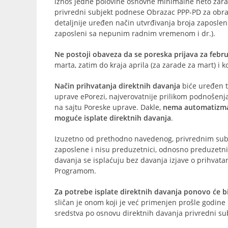
iznos jedne polovine osnovne minimalne neto zarad
privredni subjekt podnese Obrazac PPP-PD za obrač
detaljnije uređen način utvrđivanja broja zaposleni
zaposleni sa nepunim radnim vremenom i dr.).
Ne postoji obaveza da se poreska prijava za febr
marta, zatim do kraja aprila (za zarade za mart) i 
Način prihvatanja direktnih davanja
biće uređen t
uprave ePorezi, najverovatnije prilikom podnošenja
na sajtu Poreske uprave. Dakle,
nema automatizma, 
moguće isplate direktnih davanja
.
Izuzetno od prethodno navedenog, privrednim sub
zaposlene i nisu preduzetnici, odnosno preduzetnici
davanja se isplaćuju bez davanja izjave o prihvata
Programom.
Za potrebe isplate direktnih davanja ponovo će b
sličan je onom koji je već primenjen prošle godine
sredstva po osnovu direktnih davanja privredni sub