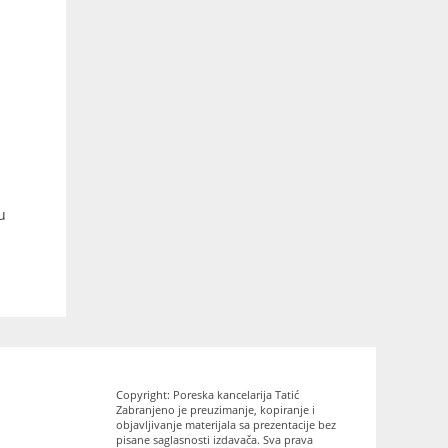
u
Copyright: Poreska kancelarija Tatić
Zabranjeno je preuzimanje, kopiranje i
objavljivanje materijala sa prezentacije bez
pisane saglasnosti izdavača. Sva prava