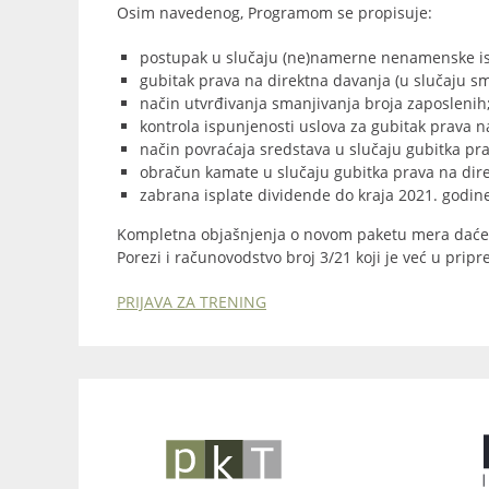
Osim navedenog, Programom se propisuje:
postupak u slučaju (ne)namerne nenamenske i
gubitak prava na direktna davanja (u slučaju sm
način utvrđivanja smanjivanja broja zaposlenih
kontrola ispunjenosti uslova za gubitak prava n
način povraćaja sredstava u slučaju gubitka pr
obračun kamate u slučaju gubitka prava na di
zabrana isplate dividende do kraja 2021. godin
Kompletna objašnjenja o novom paketu mera da
Porezi i računovodstvo broj 3/21 koji je već u prip
PRIJAVA ZA TRENING