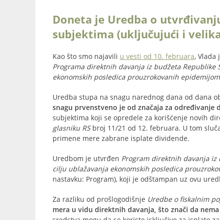
Doneta je Uredba o utvrđivanj
subjektima (uključujući i velika
Kao što smo najavili
u vesti od 10. februara
, Vlada
Programa direktnih davanja iz budžeta Republike S
ekonomskih posledica prouzrokovanih epidemijom 
Uredba stupa na snagu narednog dana od dana ob
snagu prvenstveno je od značaja za određivanje 
subjektima koji se opredele za korišćenje novih di
glasniku RS
broj 11/21 od 12. februara. U tom sluča
primene mere zabrane isplate dividende.
Uredbom je utvrđen
Program direktnih davanja iz
cilju ublažavanja ekonomskih posledica prouzrok
nastavku: Program), koji je odštampan uz ovu uredb
Za razliku od prošlogodišnje
Uredbe o fiskalnim p
mera u vidu direktnih davanja, što znači da nema
sredstva mogu da se koriste isključivo za isplate