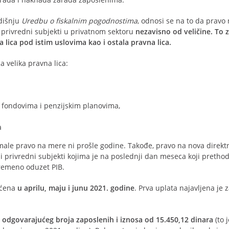
odišnju
Uredbu o fiskalnim pogodnostima
, odnosi se na to da pravo
 privredni subjekti u privatnom sektoru
nezavisno od veličine. To 
 lica pod istim uslovima kao i ostala pravna lica.
 velika pravna lica:
 fondovima i penzijskim planovima,
a
 imale pravo na mere ni prošle godine. Takođe, pravo na nova direkt
i privredni subjekti kojima je na poslednji dan meseca koji prethod
remeno oduzet PIB.
aćena
u aprilu, maju i junu 2021. godine
. Prva uplata najavljena je z
 odgovarajućeg broja zaposlenih i
iznosa od 15.450,12 dinara
(to j