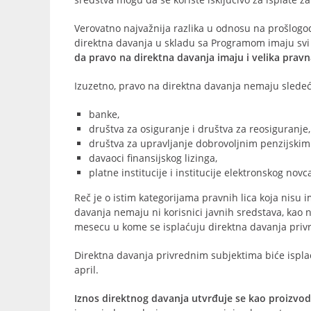
Verovatno najvažnija razlika u odnosu na prošlog
direktna davanja u skladu sa Programom imaju svi
da pravo na direktna davanja imaju i velika pravna
Izuzetno, pravo na direktna davanja nemaju sledeća
banke,
društva za osiguranje i društva za reosiguranje,
društva za upravljanje dobrovoljnim penzijskim
davaoci finansijskog lizinga,
platne institucije i institucije elektronskog novc
Reč je o istim kategorijama pravnih lica koja nisu
davanja nemaju ni korisnici javnih sredstava, kao n
mesecu u kome se isplaćuju direktna davanja priv
Direktna davanja privrednim subjektima biće ispl
april.
Iznos direktnog davanja
utvrđuje se kao proizvod