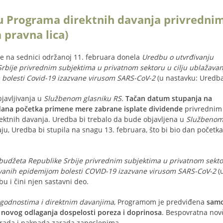
u Programa direktnih davanja privredni
 pravna lica)
 je na sednici održanoj 11. februara donela
Uredbu o utvrđivanju
rbije privrednim subjektima u privatnom sektoru u cilju ublažavan
bolesti Covid-19 izazvane virusom SARS-CoV-2
(u nastavku: Uredb
javljivanja u
Službenom glasniku RS.
Tačan datum stupanja na
dana početka primene mere zabrane isplate dividende
privrednim
rektnih davanja. Uredba bi trebalo da bude objavljena u
Službeno
ju, Uredba bi stupila na snagu 13. februara, što bi bio dan početka
 budžeta Republike Srbije privrednim subjektima u privatnom sekt
ovanih epidemijom bolesti COVID-19 izazvane virusom SARS-CoV-2
(
u i čini njen sastavni deo.
ogodnostima i direktnim davanjima
, Programom je predviđena
sam
 novog odlaganja dospelosti poreza i doprinosa
. Bespovratna no
 zarada i naknada zarada zaposlenima.