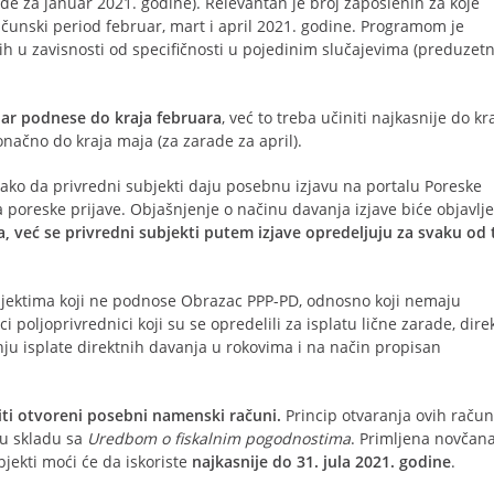
e za januar 2021. godine). Relevantan je broj zaposlenih za koje
unski period februar, mart i april 2021. godine. Programom je
h u zavisnosti od specifičnosti u pojedinim slučajevima (preduzetni
uar podnese do kraja februara
, već to treba učiniti najkasnije do kr
konačno do kraja maja (za zarade za april).
ako da privredni subjekti daju posebnu izjavu na portalu Poreske
 poreske prijave. Objašnjenje o načinu davanja izjave biće objavlj
već se privredni subjekti putem izjave opredeljuju za svaku od t
jektima koji ne podnose Obrazac PPP-PD, odnosno koji nemaju
 poljoprivrednici koji su se opredelili za isplatu lične zarade, dire
nju isplate direktnih davanja u rokovima i na način propisan
iti otvoreni posebni namenski računi.
Princip otvaranja ovih raču
 u skladu sa
Uredbom o fiskalnim pogodnostima
. Primljena novčan
jekti moći će da iskoriste
najkasnije do 31. jula 2021. godine
.