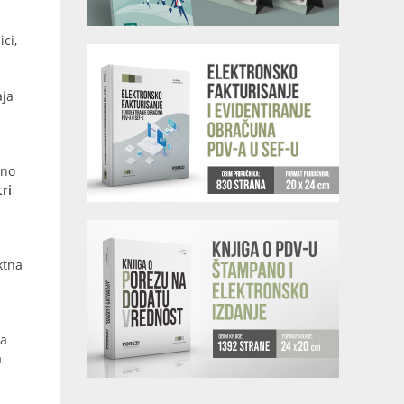
ci,
aja
eno
ri
ktna
na
a