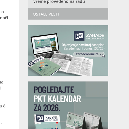
vreme provedeno na radu
 na
OSTALE VESTI
znači
na
i
a 8.
e