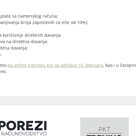
splate sa namenskog računa;
anjivanja broja zaposlenih za više od 10%);
;
a korišćenje direktnih davanja;
ava na direktna davanja;
rektna davanja;
e.
ćemo
na online treningu koji se održava 19. februara
, kao i u časopis
remi.