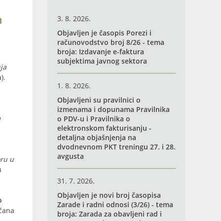
m
3. 8. 2026.
Objavljen je časopis Porezi i
računovodstvo broj 8/26 - tema
broja: Izdavanje e-faktura
subjektima javnog sektora
ja
a).
1. 8. 2026.
Objavljeni su pravilnici o
izmenama i dopunama Pravilnika
m
o PDV-u i Pravilnika o
elektronskom fakturisanju -
detaljna objašnjenja na
dvodnevnom PKT treningu 27. i 28.
avgusta
oru u
u
31. 7. 2026.
Objavljen je novi broj časopisa
o
Zarade i radni odnosi (3/26) - tema
včana
broja: Zarada za obavljeni rad i