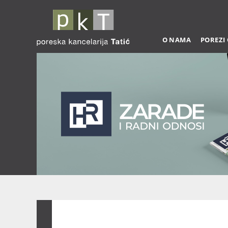
O NAMA
POREZI
Zarade 03-2026