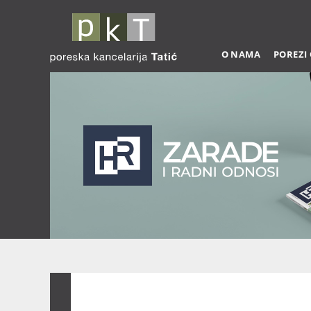
O NAMA
POREZI
Zarade 03-2026