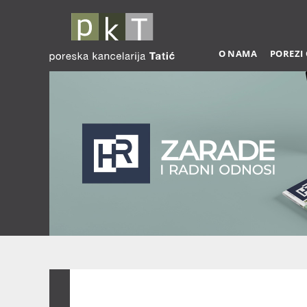
O NAMA
POREZI
Zarade 03-2026