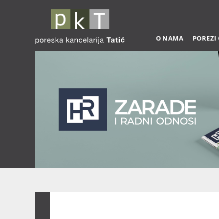
O NAMA
POREZI
Zarade 03-2026