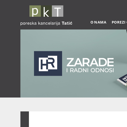
O NAMA
POREZI
Zarade 03-2026