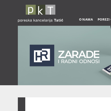
O NAMA
POREZI
Zarade 03-2026