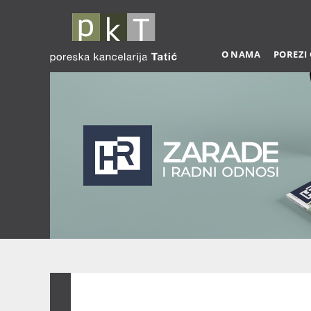
O NAMA
POREZI
Zarade 03-2026