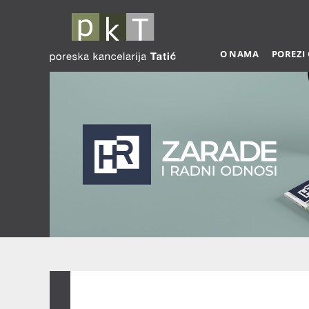
O NAMA
POREZI
Zarade 03-2026