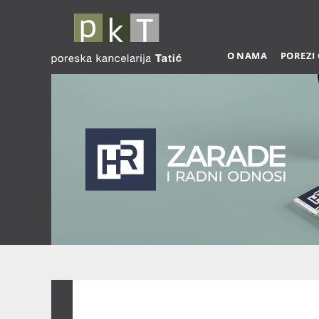
O NAMA
POREZI
Zarade 03-2026