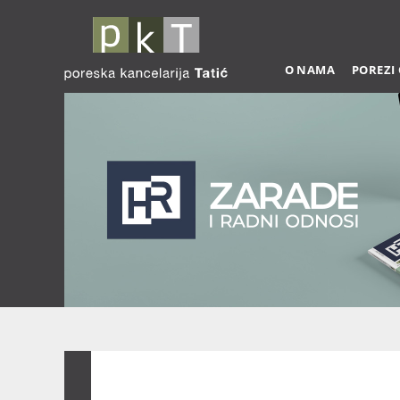
O NAMA
POREZI
Zarade 03-2026