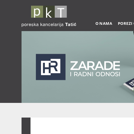
O NAMA
POREZI
Zarade 03-2026