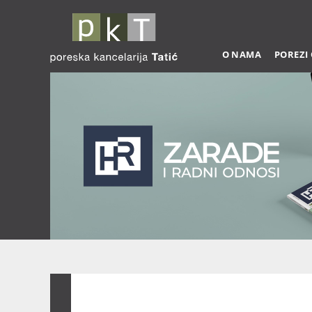
O NAMA
POREZI
Zarade 03-2026