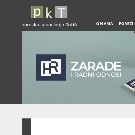
O NAMA
POREZI
Zarade 03-2026