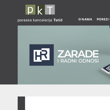
O NAMA
POREZI
Zarade 03-2026