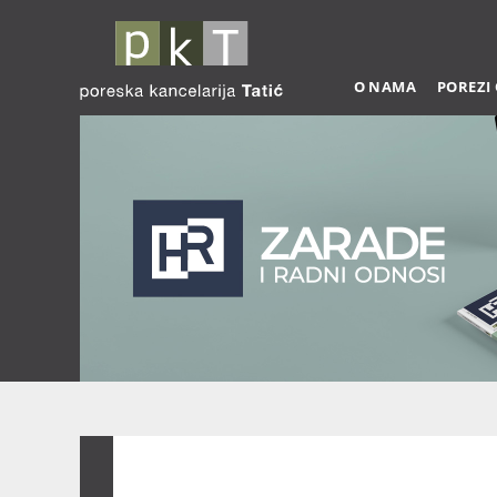
O NAMA
POREZI
Zarade 03-2026