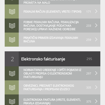
PROMETA NA MALO
FISKALNI RAČUN (ELEMENTI, VRSTE I TIPOVI)
171
FORME FISKALNIH RAČUNA, FISKALIZACIJA
RAČUNA, DOSTAVLJANJE PODATAKA
233
PORESKOJ UPRAVI I KAZNENE ODREDBE
PRAKTIČNI PRIMERI IZDAVANJA FISKALNIH
259
RAČUNA
2
Elektronsko fakturisanje
295
NORMATIVNO UREĐENJE I OPŠTI POJMOVI IZ
OBLASTI PROPISA O ELEKTRONSKOM
297
FAKTURISANJU
OBVEZNICI, PREDMET ELEKTRONSKOG
335
FAKTURISANJA I PROPISANI IZUZECI
ELEKTRONSKA FAKTURA (VRSTE, ELEMENTI,
375
PRAVILA IZDAVANJA)