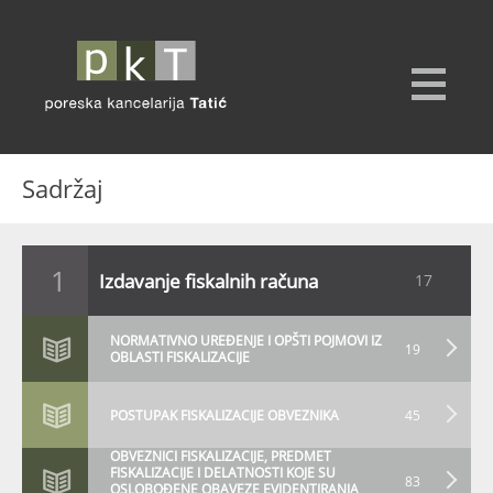
Sadržaj
1
Izdavanje fiskalnih računa
17
NORMATIVNO UREĐENJE I OPŠTI POJMOVI IZ
19
OBLASTI FISKALIZACIJE
POSTUPAK FISKALIZACIJE OBVEZNIKA
45
OBVEZNICI FISKALIZACIJE, PREDMET
FISKALIZACIJE I DELATNOSTI KOJE SU
83
OSLOBOĐENE OBAVEZE EVIDENTIRANJA