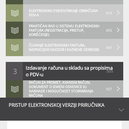
ELEKTRONSKO EVIDENTIRANJE OBRAČUNA
419
PDV-A
PRAKTIČAN RAD U SISTEMU ELEKTRONSKIH
FAKTURA (REGISTRACIJA, PRISTUP,
455
KORIŠĆENJE)
ČUVANJE ELEKTRONSKIH FAKTURA,
497
INSPEKCIJSKI NADZOR I KAZNENE ODREDBE
Izdavanje računa u skladu sa propisima
3
505
o PDV-u
RAČUN ZA PROMET, AVANSNI RAČUN,
DOKUMENT O IZMENI OSNOVICE ILI
507
NAKNADE I MOGUĆNOST STORNIRANJA
RAČUNA
PRISTUP ELEKTRONSKOJ VERZIJI PRIRUČNIKA