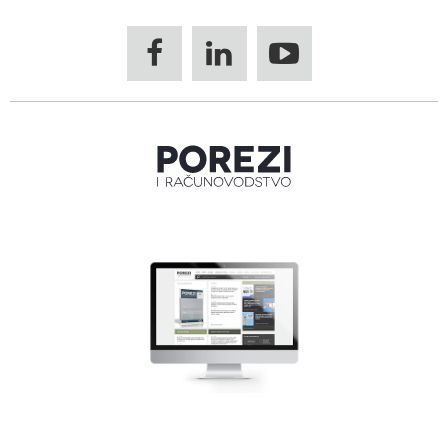


