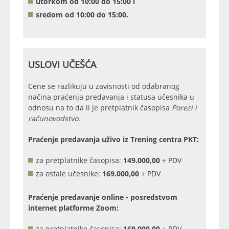
utorkom od 10:00 do 15:00 i
sredom od 10:00 do 15:00.
USLOVI UČEŠĆA
Cene se razlikuju u zavisnosti od odabranog
načina praćenja predavanja i statusa učesnika u
odnosu na to da li je pretplatnik časopisa
Porezi i
računovodstvo
.
Praćenje predavanja uživo iz Trening centra PKT:
za pretplatnike časopisa:
149.000,00
+ PDV
za ostale učesnike:
169.000,00
+ PDV
Praćenje predavanje online - posredstvom
internet platforme Zoom:
za pretplatnike časopisa:
169.000,00
+ PDV