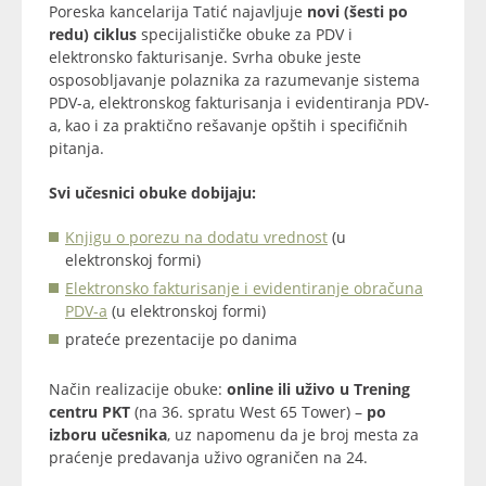
Poreska kancelarija Tatić najavljuje
novi (šesti po
redu) ciklus
specijalističke obuke za PDV i
elektronsko fakturisanje. Svrha obuke jeste
osposobljavanje polaznika za razumevanje sistema
PDV-a, elektronskog fakturisanja i evidentiranja PDV-
a, kao i za praktično rešavanje opštih i specifičnih
pitanja.
Svi učesnici obuke dobijaju:
Knjigu o porezu na dodatu vrednost
(u
elektronskoj formi)
Elektronsko fakturisanje i evidentiranje obračuna
PDV-a
(u elektronskoj formi)
prateće prezentacije po danima
Način realizacije obuke:
online ili uživo u Trening
centru PKT
(na 36. spratu West 65 Tower) –
po
izboru učesnika
, uz napomenu da je broj mesta za
praćenje predavanja uživo ograničen na 24.