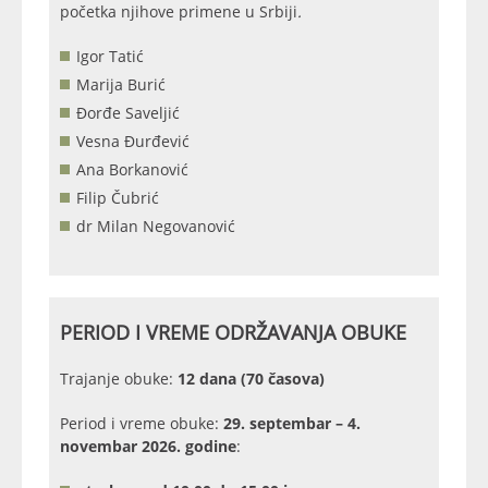
početka njihove primene u Srbiji
.
Igor Tatić
Marija Burić
Đorđe Saveljić
Vesna Đurđević
Ana Borkanović
Filip Čubrić
dr Milan Negovanović
PERIOD I VREME ODRŽAVANJA OBUKE
Trajanje obuke:
12 dana (70 časova)
Period i vreme obuke:
29. septembar – 4.
novembar 2026. godine
: