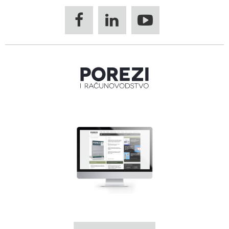


