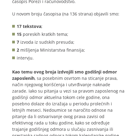
časopis Porezi i računovodstvo.
U novom broju časopisa (na 136 strana) objavili smo:
17 tekstova
;
15
poreskih kratkih tema;
7
izvoda iz sudskih presuda;
2
mišljenja Ministarstva finansija;
intervju.
Kao temu ovog broja izdvojili smo godišnji odmor
zaposlenih
, sa posebnim osvrtom na sticanje prava,
način njegovog korišćenja i utvrđivanje naknade
zarade. Iako su pitanja u vezi sa pravom zaposlenog na
godišnji odmor aktuelna tokom cele godine, ona
posebno dolaze do izražaja u periodu prolećnih i
letnjih meseci. Nedoumice se naročito odnose na
pitanje da li ostvarivanje ovog prava zavisi od
efektivnog rada u toku godine, kako se određuje
trajanje godišnjeg odmora u slučaju zasnivanja ili
prestanka radnog odnosa tokom kalendarske godine,