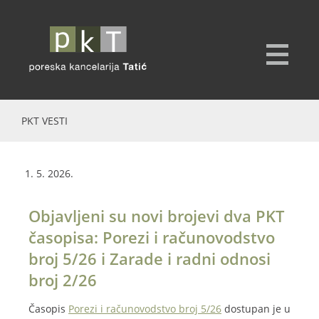
PKT VESTI
1. 5. 2026.
Objavljeni su novi brojevi dva PKT
časopisa: Porezi i računovodstvo
broj 5/26 i Zarade i radni odnosi
broj 2/26
Časopis
Porezi i računovodstvo broj 5/26
dostupan je u