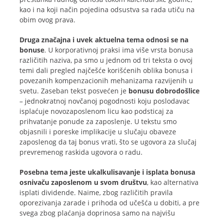
kao i na koji način pojedina odsustva sa rada utiču na
obim ovog prava.
Druga značajna i uvek aktuelna tema odnosi se na
bonuse
. U korporativnoj praksi ima više vrsta bonusa
različitih naziva, pa smo u jednom od tri teksta o ovoj
temi dali pregled najčešće korišćenih oblika bonusa i
povezanih kompenzacionih mehanizama razvijenih u
svetu. Zaseban tekst posvećen je
bonusu dobrodošlice
– jednokratnoj novčanoj pogodnosti koju poslodavac
isplaćuje novozaposlenom licu kao podsticaj za
prihvatanje ponude za zaposlenje. U tekstu smo
objasnili i poreske implikacije u slučaju obaveze
zaposlenog da taj bonus vrati, što se ugovora za slučaj
prevremenog raskida ugovora o radu.
Posebna tema jeste ukalkulisavanje i isplata bonusa
osnivaču zaposlenom u svom društvu
, kao alternativa
isplati dividende. Naime, zbog različitih pravila
oporezivanja zarade i prihoda od učešća u dobiti, a pre
svega zbog plaćanja doprinosa samo na najvišu