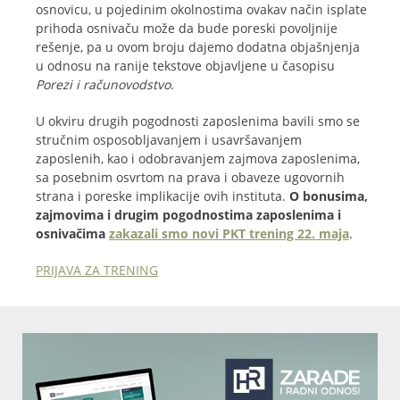
osnovicu, u pojedinim okolnostima ovakav način isplate
prihoda osnivaču može da bude poreski povoljnije
rešenje, pa u ovom broju dajemo dodatna objašnjenja
u odnosu na ranije tekstove objavljene u časopisu
Porezi i računovodstvo
.
U okviru drugih pogodnosti zaposlenima bavili smo se
stručnim osposobljavanjem i usavršavanjem
zaposlenih, kao i odobravanjem zajmova zaposlenima,
sa posebnim osvrtom na prava i obaveze ugovornih
strana i poreske implikacije ovih instituta.
O bonusima,
zajmovima i drugim pogodnostima zaposlenima i
osnivačima
zakazali smo novi PKT trening 22. maja
.
PRIJAVA ZA TRENING