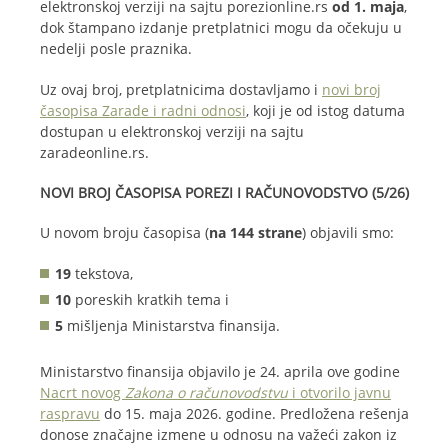
elektronskoj verziji na sajtu porezionline.rs
od 1. maja
,
dok štampano izdanje pretplatnici mogu da očekuju u
nedelji posle praznika.
Uz ovaj broj, pretplatnicima dostavljamo i
novi broj
časopisa Zarade i radni odnosi
, koji je od istog datuma
dostupan u elektronskoj verziji na sajtu
zaradeonline.rs.
NOVI BROJ ČASOPISA POREZI I RAČUNOVODSTVO (5/26)
U novom broju časopisa (
na 144 strane
) objavili smo:
19
tekstova,
10
poreskih kratkih tema i
5
mišljenja Ministarstva finansija.
Ministarstvo finansija objavilo je 24. aprila ove godine
Nacrt novog
Zakona o računovodstvu
i otvorilo javnu
raspravu
do 15. maja 2026. godine. Predložena rešenja
donose značajne izmene u odnosu na važeći zakon iz