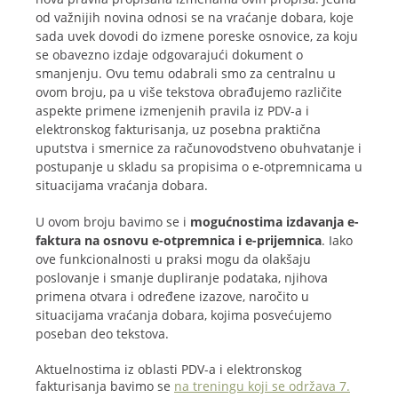
od važnijih novina odnosi se na vraćanje dobara, koje
sada uvek dovodi do izmene poreske osnovice, za koju
se obavezno izdaje odgovarajući dokument o
smanjenju. Ovu temu odabrali smo za centralnu u
ovom broju, pa u više tekstova obrađujemo različite
aspekte primene izmenjenih pravila iz PDV-a i
elektronskog fakturisanja, uz posebna praktična
uputstva i smernice za računovodstveno obuhvatanje i
postupanje u skladu sa propisima o e-otpremnicama u
situacijama vraćanja dobara.
U ovom broju bavimo se i
mogućnostima izdavanja e-
faktura na osnovu e-otpremnica i e-prijemnica
. Iako
ove funkcionalnosti u praksi mogu da olakšaju
poslovanje i smanje dupliranje podataka, njihova
primena otvara i određene izazove, naročito u
situacijama vraćanja dobara, kojima posvećujemo
poseban deo tekstova.
Aktuelnostima iz oblasti PDV-a i elektronskog
fakturisanja bavimo se
na treningu koji se održava 7.