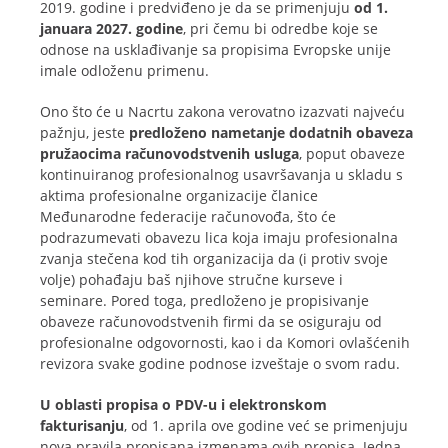
2019. godine i predviđeno je da se primenjuju
od 1.
januara 2027. godine
, pri čemu bi odredbe koje se
odnose na usklađivanje sa propisima Evropske unije
imale odloženu primenu.
Ono što će u Nacrtu zakona verovatno izazvati najveću
pažnju, jeste
predloženo nametanje dodatnih obaveza
pružaocima računovodstvenih usluga
, poput obaveze
kontinuiranog profesionalnog usavršavanja u skladu s
aktima profesionalne organizacije članice
Međunarodne federacije računovođa, što će
podrazumevati obavezu lica koja imaju profesionalna
zvanja stečena kod tih organizacija da (i protiv svoje
volje) pohađaju baš njihove stručne kurseve i
seminare. Pored toga, predloženo je propisivanje
obaveze računovodstvenih firmi da se osiguraju od
profesionalne odgovornosti, kao i da Komori ovlašćenih
revizora svake godine podnose izveštaje o svom radu.
U oblasti propisa o PDV-u i elektronskom
fakturisanju
, od 1. aprila ove godine već se primenjuju
nova pravila propisana izmenama ovih propisa. Jedna