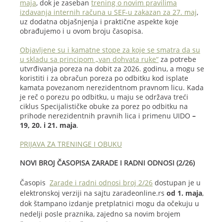
maja
, dok je zaseban
trening o novim pravilima
izdavanja internih računa u SEF-u zakazan za 27. maj
,
uz dodatna objašnjenja i praktične aspekte koje
obrađujemo i u ovom broju časopisa.
Objavljene su i kamatne stope za koje se smatra da su
u skladu sa principom „van dohvata ruke“
za potrebe
utvrđivanja poreza na dobit za 2026. godinu, a mogu se
koristiti i za obračun poreza po odbitku kod isplate
kamata povezanom nerezidentnom pravnom licu. Kada
je reč o porezu po odbitku, u maju se održava treći
ciklus Specijalističke obuke za porez po odbitku na
prihode nerezidentnih pravnih lica i primenu UIDO
–
19, 20. i 21. maja
.
PRIJAVA ZA TRENINGE I OBUKU
NOVI BROJ ČASOPISA ZARADE I RADNI ODNOSI (2/26)
Časopis
Zarade i radni odnosi broj 2/26
dostupan je u
elektronskoj verziji na sajtu zaradeonline.rs
od 1. maja
,
dok štampano izdanje pretplatnici mogu da očekuju u
nedelji posle praznika, zajedno sa novim brojem