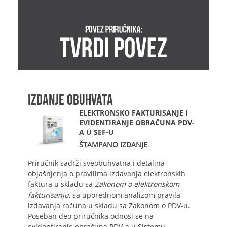
IZDANJE OBUHVATA
ELEKTRONSKO FAKTURISANJE I
EVIDENTIRANJE OBRAČUNA PDV-
A U SEF-U
ŠTAMPANO IZDANJE
Priručnik sadrži sveobuhvatna i detaljna
objašnjenja o pravilima izdavanja elektronskih
faktura u skladu sa
Zakonom o elektronskom
fakturisanju
, sa uporednom analizom pravila
izdavanja računa u skladu sa Zakonom o PDV-u.
Poseban deo priručnika odnosi se na
evidentiranje obračuna PDV-a u Sistemu