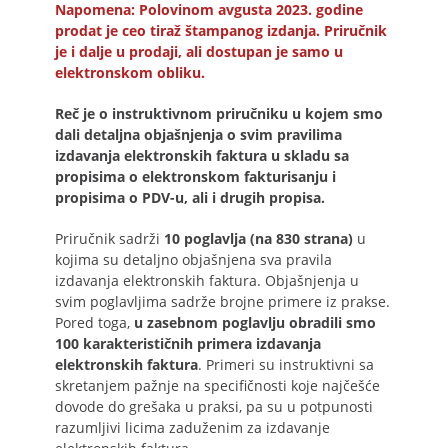
Napomena: Polovinom avgusta 2023. godine
prodat je ceo tiraž štampanog izdanja. Priručnik
je i dalje u prodaji, ali dostupan je samo u
elektronskom obliku.
Reč je o instruktivnom priručniku u kojem smo
dali detaljna objašnjenja o svim pravilima
izdavanja elektronskih faktura u skladu sa
propisima o elektronskom fakturisanju i
propisima o PDV-u, ali i drugih propisa.
Priručnik sadrži
10 poglavlja (na 830 strana)
u
kojima su detaljno objašnjena sva pravila
izdavanja elektronskih faktura. Objašnjenja u
svim poglavljima sadrže brojne primere iz prakse.
Pored toga,
u zasebnom poglavlju obradili smo
100 karakterističnih primera izdavanja
elektronskih faktura
. Primeri su instruktivni sa
skretanjem pažnje na specifičnosti koje najčešće
dovode do grešaka u praksi, pa su u potpunosti
razumljivi licima zaduženim za izdavanje