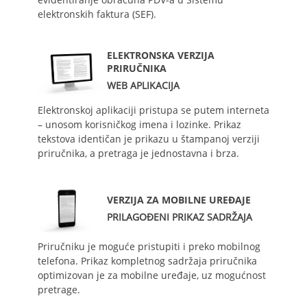
elektronskih faktura (SEF).
ELEKTRONSKA VERZIJA
PRIRUČNIKA
WEB APLIKACIJA
Elektronskoj aplikaciji pristupa se putem interneta
– unosom korisničkog imena i lozinke. Prikaz
tekstova identičan je prikazu u štampanoj verziji
priručnika, a pretraga je jednostavna i brza.
VERZIJA ZA MOBILNE UREĐAJE
PRILAGOĐENI PRIKAZ SADRŽAJA
Priručniku je moguće pristupiti i preko mobilnog
telefona. Prikaz kompletnog sadržaja priručnika
optimizovan je za mobilne uređaje, uz mogućnost
pretrage.