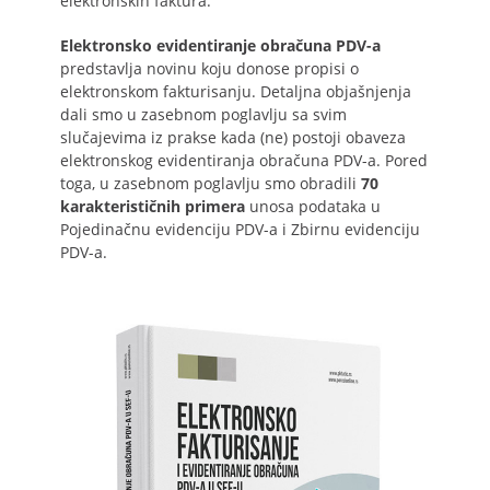
elektronskih faktura.
Elektronsko evidentiranje obračuna PDV-a
predstavlja novinu koju donose propisi o
elektronskom fakturisanju. Detaljna objašnjenja
dali smo u zasebnom poglavlju sa svim
slučajevima iz prakse kada (ne) postoji obaveza
elektronskog evidentiranja obračuna PDV-a. Pored
toga, u zasebnom poglavlju smo obradili
70
karakterističnih primera
unosa podataka u
Pojedinačnu evidenciju PDV-a i Zbirnu evidenciju
PDV-a.