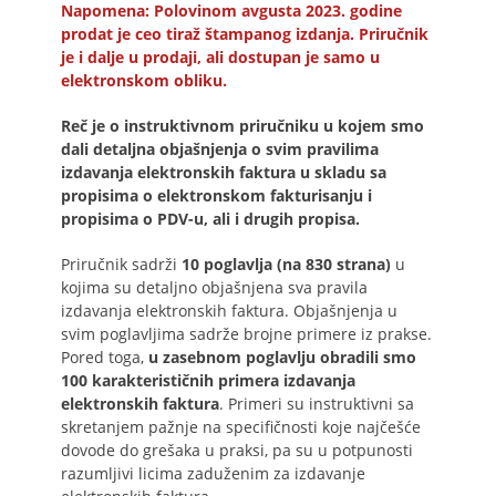
Napomena: Polovinom avgusta 2023. godine
prodat je ceo tiraž štampanog izdanja. Priručnik
je i dalje u prodaji, ali dostupan je samo u
elektronskom obliku.
Reč je o instruktivnom priručniku u kojem smo
dali detaljna objašnjenja o svim pravilima
izdavanja elektronskih faktura u skladu sa
propisima o elektronskom fakturisanju i
propisima o PDV-u, ali i drugih propisa.
Priručnik sadrži
10 poglavlja (na 830 strana)
u
kojima su detaljno objašnjena sva pravila
izdavanja elektronskih faktura. Objašnjenja u
svim poglavljima sadrže brojne primere iz prakse.
Pored toga,
u zasebnom poglavlju obradili smo
100 karakterističnih primera izdavanja
elektronskih faktura
. Primeri su instruktivni sa
skretanjem pažnje na specifičnosti koje najčešće
dovode do grešaka u praksi, pa su u potpunosti
razumljivi licima zaduženim za izdavanje