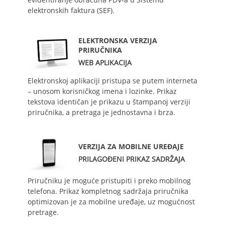
elektronskih faktura (SEF).
ELEKTRONSKA VERZIJA
PRIRUČNIKA
WEB APLIKACIJA
Elektronskoj aplikaciji pristupa se putem interneta
– unosom korisničkog imena i lozinke. Prikaz
tekstova identičan je prikazu u štampanoj verziji
priručnika, a pretraga je jednostavna i brza.
VERZIJA ZA MOBILNE UREĐAJE
PRILAGOĐENI PRIKAZ SADRŽAJA
Priručniku je moguće pristupiti i preko mobilnog
telefona. Prikaz kompletnog sadržaja priručnika
optimizovan je za mobilne uređaje, uz mogućnost
pretrage.