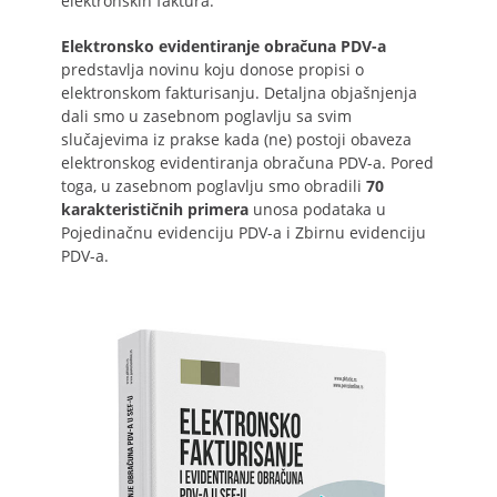
elektronskih faktura.
Elektronsko evidentiranje obračuna PDV-a
predstavlja novinu koju donose propisi o
elektronskom fakturisanju. Detaljna objašnjenja
dali smo u zasebnom poglavlju sa svim
slučajevima iz prakse kada (ne) postoji obaveza
elektronskog evidentiranja obračuna PDV-a. Pored
toga, u zasebnom poglavlju smo obradili
70
karakterističnih primera
unosa podataka u
Pojedinačnu evidenciju PDV-a i Zbirnu evidenciju
PDV-a.