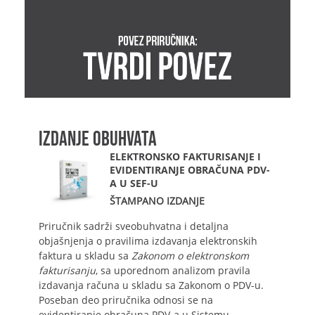
IZDANJE OBUHVATA
ELEKTRONSKO FAKTURISANJE I
EVIDENTIRANJE OBRAČUNA PDV-
A U SEF-U
ŠTAMPANO IZDANJE
Priručnik sadrži sveobuhvatna i detaljna
objašnjenja o pravilima izdavanja elektronskih
faktura u skladu sa
Zakonom o elektronskom
fakturisanju
, sa uporednom analizom pravila
izdavanja računa u skladu sa Zakonom o PDV-u.
Poseban deo priručnika odnosi se na
evidentiranje obračuna PDV-a u Sistemu