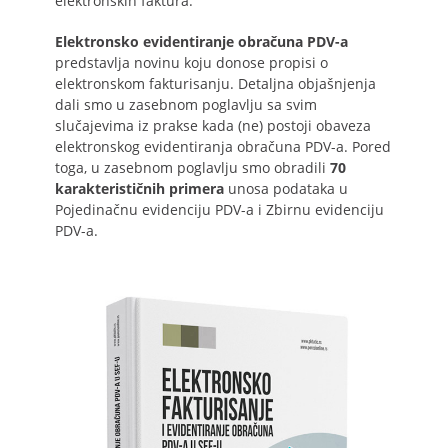
elektronskih faktura.
Elektronsko evidentiranje obračuna PDV-a
predstavlja novinu koju donose propisi o
elektronskom fakturisanju. Detaljna objašnjenja
dali smo u zasebnom poglavlju sa svim
slučajevima iz prakse kada (ne) postoji obaveza
elektronskog evidentiranja obračuna PDV-a. Pored
toga, u zasebnom poglavlju smo obradili
70
karakterističnih primera
unosa podataka u
Pojedinačnu evidenciju PDV-a i Zbirnu evidenciju
PDV-a.