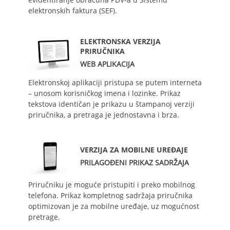
elektronskih faktura (SEF).
ELEKTRONSKA VERZIJA
PRIRUČNIKA
WEB APLIKACIJA
Elektronskoj aplikaciji pristupa se putem interneta
– unosom korisničkog imena i lozinke. Prikaz
tekstova identičan je prikazu u štampanoj verziji
priručnika, a pretraga je jednostavna i brza.
VERZIJA ZA MOBILNE UREĐAJE
PRILAGOĐENI PRIKAZ SADRŽAJA
Priručniku je moguće pristupiti i preko mobilnog
telefona. Prikaz kompletnog sadržaja priručnika
optimizovan je za mobilne uređaje, uz mogućnost
pretrage.