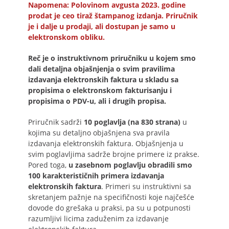
Napomena: Polovinom avgusta 2023. godine
prodat je ceo tiraž štampanog izdanja. Priručnik
je i dalje u prodaji, ali dostupan je samo u
elektronskom obliku.
Reč je o instruktivnom priručniku u kojem smo
dali detaljna objašnjenja o svim pravilima
izdavanja elektronskih faktura u skladu sa
propisima o elektronskom fakturisanju i
propisima o PDV-u, ali i drugih propisa.
Priručnik sadrži
10 poglavlja (na 830 strana)
u
kojima su detaljno objašnjena sva pravila
izdavanja elektronskih faktura. Objašnjenja u
svim poglavljima sadrže brojne primere iz prakse.
Pored toga,
u zasebnom poglavlju obradili smo
100 karakterističnih primera izdavanja
elektronskih faktura
. Primeri su instruktivni sa
skretanjem pažnje na specifičnosti koje najčešće
dovode do grešaka u praksi, pa su u potpunosti
razumljivi licima zaduženim za izdavanje