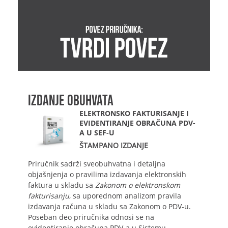
IZDANJE OBUHVATA
ELEKTRONSKO FAKTURISANJE I
EVIDENTIRANJE OBRAČUNA PDV-
A U SEF-U
ŠTAMPANO IZDANJE
Priručnik sadrži sveobuhvatna i detaljna
objašnjenja o pravilima izdavanja elektronskih
faktura u skladu sa
Zakonom o elektronskom
fakturisanju
, sa uporednom analizom pravila
izdavanja računa u skladu sa Zakonom o PDV-u.
Poseban deo priručnika odnosi se na
evidentiranje obračuna PDV-a u Sistemu