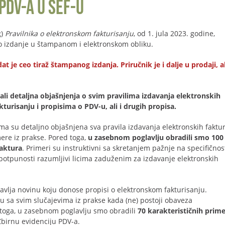
PDV-a u SEF-u
g)
Pravilnika o elektronskom fakturisanju
, od 1. jula 2023. godine,
lno izdanje u štampanom i elektronskom obliku.
e ceo tiraž štampanog izdanja. Priručnik je i dalje u prodaji, al
li detaljna objašnjenja o svim pravilima izdavanja elektronskih
urisanju i propisima o PDV-u, ali i drugih propisa.
ma su detaljno objašnjena sva pravila izdavanja elektronskih faktur
ere iz prakse. Pored toga,
u zasebnom poglavlju obradili smo 100
faktura
. Primeri su instruktivni sa skretanjem pažnje na specifičnos
potpunosti razumljivi licima zaduženim za izdavanje elektronskih
avlja novinu koju donose propisi o elektronskom fakturisanju.
u sa svim slučajevima iz prakse kada (ne) postoji obaveza
 toga, u zasebnom poglavlju smo obradili
70 karakterističnih prim
birnu evidenciju PDV-a.