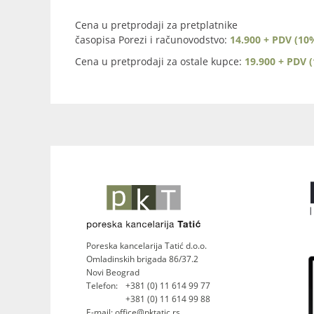
Cena u pretprodaji za pretplatnike
časopisa Porezi i računovodstvo:
14.900 + PDV (10
Cena u pretprodaji za ostale kupce:
19.900 + PDV 
Poreska kancelarija Tatić d.o.o.
Omladinskih brigada 86/37.2
Novi Beograd
Telefon:
+381 (0) 11 614 99 77
+381 (0) 11 614 99 88
E-mail: office@pktatic.rs