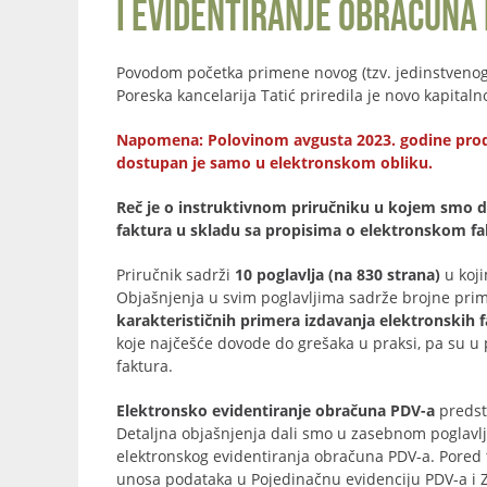
i evidentiranje obračuna 
Povodom početka primene novog (tzv. jedinstveno
Poreska kancelarija Tatić priredila je novo kapita
Napomena: Polovinom avgusta 2023. godine prodat j
dostupan je samo u elektronskom obliku.
Reč je o instruktivnom priručniku u kojem smo da
faktura u skladu sa propisima o elektronskom fakt
Priručnik sadrži
10 poglavlja (na 830 strana)
u koji
Objašnjenja u svim poglavljima sadrže brojne prim
karakterističnih primera izdavanja elektronskih 
koje najčešće dovode do grešaka u praksi, pa su u 
faktura.
Elektronsko evidentiranje obračuna PDV-a
predst
Detaljna objašnjenja dali smo u zasebnom poglavlj
elektronskog evidentiranja obračuna PDV-a. Pored
unosa podataka u Pojedinačnu evidenciju PDV-a i Z