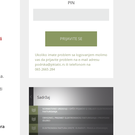
PIN
i
PRIJAVITE SE
Ukoliko imate problem sa logovanjem molimo
vas da prijavite problem na e-mail adresu
podrska@pktatic.rs ili telefonom na
065 2665 284
a.
ti
era