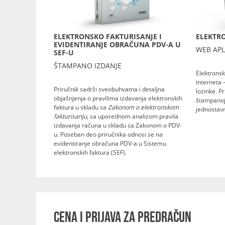
ELEKTRONSKO FAKTURISANJE I
ELEKTRO
EVIDENTIRANJE OBRAČUNA PDV-A U
WEB APL
SEF-U
ŠTAMPANO IZDANJE
Elektronsk
interneta 
Priručnik sadrži sveobuhvatna i detaljna
lozinke. P
objašnjenja o pravilima izdavanja elektronskih
štampanoj 
faktura u skladu sa
Zakonom o elektronskom
jednostavn
fakturisanju
, sa uporednom analizom pravila
izdavanja računa u skladu sa Zakonom o PDV-
u. Poseban deo priručnika odnosi se na
evidentiranje obračuna PDV-a u Sistemu
elektronskih faktura (SEF).
CENA I PRIJAVA ZA PREDRAČUN