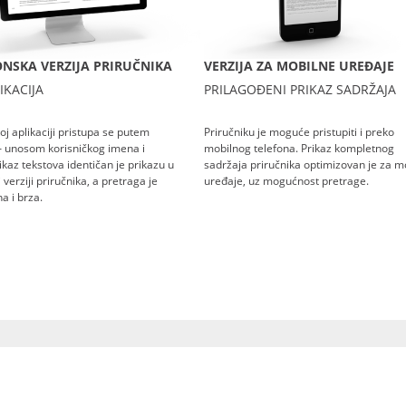
NSKA VERZIJA PRIRUČNIKA
VERZIJA ZA MOBILNE UREĐAJE
IKACIJA
PRILAGOĐENI PRIKAZ SADRŽAJA
oj aplikaciji pristupa se putem
Priručniku je moguće pristupiti i preko
– unosom korisničkog imena i
mobilnog telefona. Prikaz kompletnog
rikaz tekstova identičan je prikazu u
sadržaja priručnika optimizovan je za m
verziji priručnika, a pretraga je
uređaje, uz mogućnost pretrage.
a i brza.