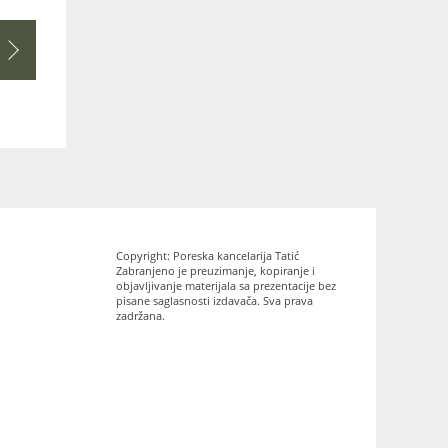
Copyright: Poreska kancelarija Tatić
Zabranjeno je preuzimanje, kopiranje i
objavljivanje materijala sa prezentacije bez
pisane saglasnosti izdavača. Sva prava
zadržana.