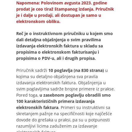
Napomena: Polovinom avgusta 2023. godine
prodat je ceo tiraž štampanog izdanja. Priručnik
je i dalje u prodaji, ali dostupan je samo u
elektronskom obliku.
Reč je o instruktivnom priručniku u kojem smo
dali detaljna objašnjenja o svim pravilima
izdavanja elektronskih faktura u skladu sa
propisima o elektronskom fakturisanju i
propisima o PDV-u, ali i drugih propisa.
Priručnik sadrži
10 poglavlja (na 830 strana)
u
kojima su detaljno objašnjena sva pravila
izdavanja elektronskih faktura. Objašnjenja u
svim poglavljima sadrže brojne primere iz prakse.
Pored toga,
u zasebnom poglavlju obradili smo
100 karakterističnih primera izdavanja
elektronskih faktura
. Primeri su instruktivni sa
skretanjem pažnje na specifičnosti koje najčešće
dovode do grešaka u praksi, pa su u potpunosti
razumljivi licima zaduženim za izdavanje