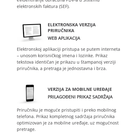
elektronskih faktura (SEF).
ELEKTRONSKA VERZIJA
PRIRUČNIKA
WEB APLIKACIJA
Elektronskoj aplikaciji pristupa se putem interneta
– unosom korisničkog imena i lozinke. Prikaz
tekstova identičan je prikazu u štampanoj verziji
priručnika, a pretraga je jednostavna i brza.
VERZIJA ZA MOBILNE UREĐAJE
PRILAGOĐENI PRIKAZ SADRŽAJA
Priručniku je moguće pristupiti i preko mobilnog
telefona. Prikaz kompletnog sadržaja priručnika
optimizovan je za mobilne uređaje, uz mogućnost
pretrage.