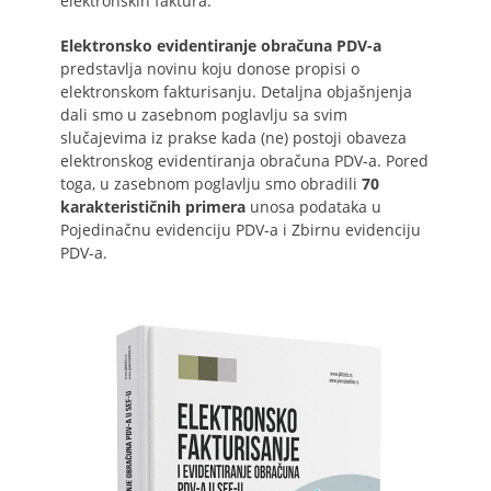
elektronskih faktura.
Elektronsko evidentiranje obračuna PDV-a
predstavlja novinu koju donose propisi o
elektronskom fakturisanju. Detaljna objašnjenja
dali smo u zasebnom poglavlju sa svim
slučajevima iz prakse kada (ne) postoji obaveza
elektronskog evidentiranja obračuna PDV-a. Pored
toga, u zasebnom poglavlju smo obradili
70
karakterističnih primera
unosa podataka u
Pojedinačnu evidenciju PDV-a i Zbirnu evidenciju
PDV-a.