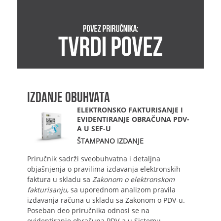
IZDANJE OBUHVATA
ELEKTRONSKO FAKTURISANJE I
EVIDENTIRANJE OBRAČUNA PDV-
A U SEF-U
ŠTAMPANO IZDANJE
Priručnik sadrži sveobuhvatna i detaljna
objašnjenja o pravilima izdavanja elektronskih
faktura u skladu sa
Zakonom o elektronskom
fakturisanju
, sa uporednom analizom pravila
izdavanja računa u skladu sa Zakonom o PDV-u.
Poseban deo priručnika odnosi se na
evidentiranje obračuna PDV-a u Sistemu