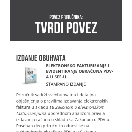
IZDANJE OBUHVATA
ELEKTRONSKO FAKTURISANJE I
EVIDENTIRANJE OBRAČUNA PDV-
A U SEF-U
ŠTAMPANO IZDANJE
Priručnik sadrži sveobuhvatna i detaljna
objašnjenja o pravilima izdavanja elektronskih
faktura u skladu sa
Zakonom o elektronskom
fakturisanju
, sa uporednom analizom pravila
izdavanja računa u skladu sa Zakonom o PDV-u.
Poseban deo priručnika odnosi se na
evidentiranje obračuna PDV-a u Sistemu