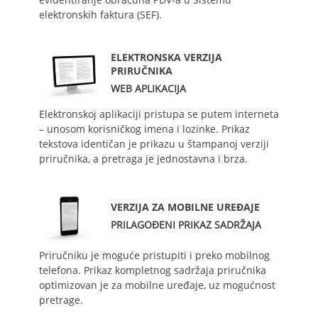
elektronskih faktura (SEF).
ELEKTRONSKA VERZIJA
PRIRUČNIKA
WEB APLIKACIJA
Elektronskoj aplikaciji pristupa se putem interneta
– unosom korisničkog imena i lozinke. Prikaz
tekstova identičan je prikazu u štampanoj verziji
priručnika, a pretraga je jednostavna i brza.
VERZIJA ZA MOBILNE UREĐAJE
PRILAGOĐENI PRIKAZ SADRŽAJA
Priručniku je moguće pristupiti i preko mobilnog
telefona. Prikaz kompletnog sadržaja priručnika
optimizovan je za mobilne uređaje, uz mogućnost
pretrage.