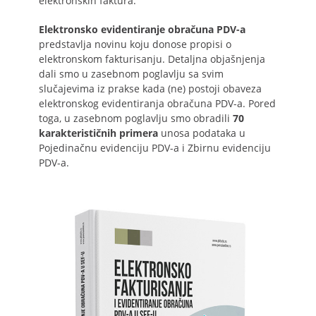
elektronskih faktura.
Elektronsko evidentiranje obračuna PDV-a
predstavlja novinu koju donose propisi o
elektronskom fakturisanju. Detaljna objašnjenja
dali smo u zasebnom poglavlju sa svim
slučajevima iz prakse kada (ne) postoji obaveza
elektronskog evidentiranja obračuna PDV-a. Pored
toga, u zasebnom poglavlju smo obradili
70
karakterističnih primera
unosa podataka u
Pojedinačnu evidenciju PDV-a i Zbirnu evidenciju
PDV-a.