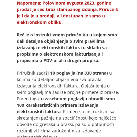
Napomena: Polovinom avgusta 2023. godine
prodat je ceo tiraž štampanog izdanja. Priručnik
je i dalje u prodaji, ali dostupan je samo u
elektronskom obliku.
Reč je o instruktivnom priručniku u kojem smo
dali detaljna objašnjenja o svim pravilima
izdavanja elektronskih faktura u skladu sa
propisima o elektronskom fakturisanju i
propisima o PDV-u, ali i drugih propisa.
Priručnik sadrži
10 poglavlja (na 830 strana)
u
kojima su detaljno objašnjena sva pravila
izdavanja elektronskih faktura. Objašnjenja u
svim poglavljima sadrže brojne primere iz prakse.
Pored toga,
u zasebnom poglavlju obradili smo
100 karakterističnih primera izdavanja
elektronskih faktura
. Primeri su instruktivni sa
skretanjem pažnje na specifičnosti koje najčešće
dovode do grešaka u praksi, pa su u potpunosti
razumljivi licima zaduženim za izdavanje