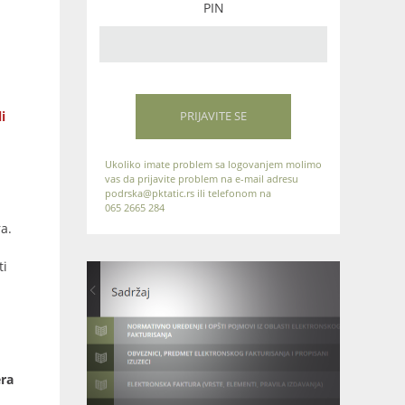
PIN
i
PRIJAVITE SE
Ukoliko imate problem sa logovanjem molimo
vas da prijavite problem na e-mail adresu
podrska@pktatic.rs ili telefonom na
065 2665 284
a.
ti
era