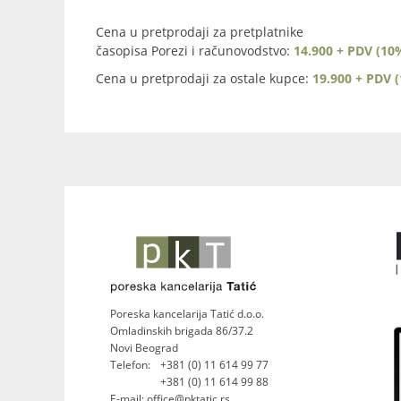
Cena u pretprodaji za pretplatnike
časopisa Porezi i računovodstvo:
14.900 + PDV (10
Cena u pretprodaji za ostale kupce:
19.900 + PDV 
Poreska kancelarija Tatić d.o.o.
Omladinskih brigada 86/37.2
Novi Beograd
Telefon:
+381 (0) 11 614 99 77
+381 (0) 11 614 99 88
E-mail: office@pktatic.rs