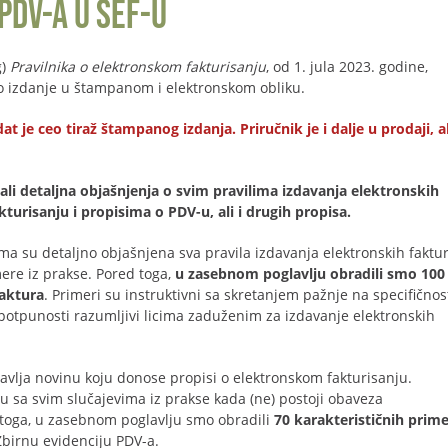
PDV-a u SEF-u
g)
Pravilnika o elektronskom fakturisanju
, od 1. jula 2023. godine,
lno izdanje u štampanom i elektronskom obliku.
e ceo tiraž štampanog izdanja. Priručnik je i dalje u prodaji, al
li detaljna objašnjenja o svim pravilima izdavanja elektronskih
urisanju i propisima o PDV-u, ali i drugih propisa.
ma su detaljno objašnjena sva pravila izdavanja elektronskih faktur
ere iz prakse. Pored toga,
u zasebnom poglavlju obradili smo 100
faktura
. Primeri su instruktivni sa skretanjem pažnje na specifičnos
potpunosti razumljivi licima zaduženim za izdavanje elektronskih
avlja novinu koju donose propisi o elektronskom fakturisanju.
u sa svim slučajevima iz prakse kada (ne) postoji obaveza
 toga, u zasebnom poglavlju smo obradili
70 karakterističnih prim
birnu evidenciju PDV-a.