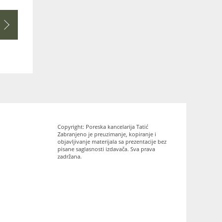
Copyright: Poreska kancelarija Tatić
Zabranjeno je preuzimanje, kopiranje i
objavljivanje materijala sa prezentacije bez
pisane saglasnosti izdavača. Sva prava
zadržana.