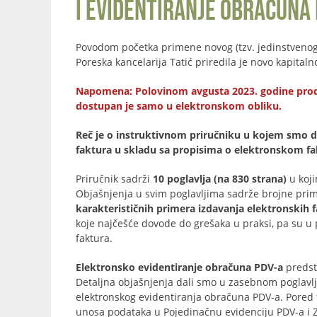
i evidentiranje obračuna 
Povodom početka primene novog (tzv. jedinstveno
Poreska kancelarija Tatić priredila je novo kapita
Napomena: Polovinom avgusta 2023. godine prodat j
dostupan je samo u elektronskom obliku.
Reč je o instruktivnom priručniku u kojem smo da
faktura u skladu sa propisima o elektronskom fakt
Priručnik sadrži
10 poglavlja (na 830 strana)
u koji
Objašnjenja u svim poglavljima sadrže brojne prim
karakterističnih primera izdavanja elektronskih 
koje najčešće dovode do grešaka u praksi, pa su u 
faktura.
Elektronsko evidentiranje obračuna PDV-a
predst
Detaljna objašnjenja dali smo u zasebnom poglavlj
elektronskog evidentiranja obračuna PDV-a. Pored
unosa podataka u Pojedinačnu evidenciju PDV-a i Z