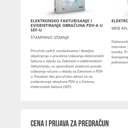
ELEKTRONSKO FAKTURISANJE I
ELEKTRO
EVIDENTIRANJE OBRAČUNA PDV-A U
WEB APL
SEF-U
ŠTAMPANO IZDANJE
Elektronsk
interneta 
Priručnik sadrži sveobuhvatna i detaljna
lozinke. P
objašnjenja o pravilima izdavanja elektronskih
štampanoj 
faktura u skladu sa
Zakonom o elektronskom
jednostavn
fakturisanju
, sa uporednom analizom pravila
izdavanja računa u skladu sa Zakonom o PDV-
u. Poseban deo priručnika odnosi se na
evidentiranje obračuna PDV-a u Sistemu
elektronskih faktura (SEF).
CENA I PRIJAVA ZA PREDRAČUN