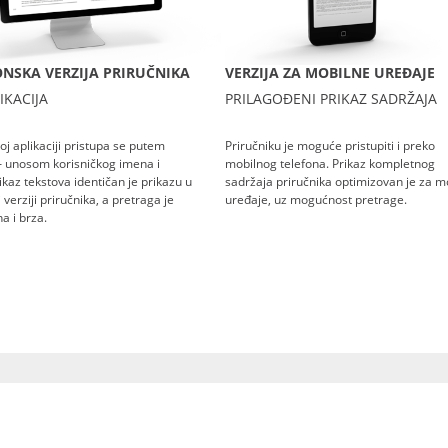
NSKA VERZIJA PRIRUČNIKA
VERZIJA ZA MOBILNE UREĐAJE
IKACIJA
PRILAGOĐENI PRIKAZ SADRŽAJA
oj aplikaciji pristupa se putem
Priručniku je moguće pristupiti i preko
– unosom korisničkog imena i
mobilnog telefona. Prikaz kompletnog
rikaz tekstova identičan je prikazu u
sadržaja priručnika optimizovan je za m
verziji priručnika, a pretraga je
uređaje, uz mogućnost pretrage.
a i brza.