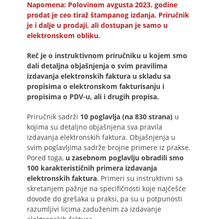
Napomena: Polovinom avgusta 2023. godine
prodat je ceo tiraž štampanog izdanja. Priručnik
je i dalje u prodaji, ali dostupan je samo u
elektronskom obliku.
Reč je o instruktivnom priručniku u kojem smo
dali detaljna objašnjenja o svim pravilima
izdavanja elektronskih faktura u skladu sa
propisima o elektronskom fakturisanju i
propisima o PDV-u, ali i drugih propisa.
Priručnik sadrži
10 poglavlja (na 830 strana)
u
kojima su detaljno objašnjena sva pravila
izdavanja elektronskih faktura. Objašnjenja u
svim poglavljima sadrže brojne primere iz prakse.
Pored toga,
u zasebnom poglavlju obradili smo
100 karakterističnih primera izdavanja
elektronskih faktura
. Primeri su instruktivni sa
skretanjem pažnje na specifičnosti koje najčešće
dovode do grešaka u praksi, pa su u potpunosti
razumljivi licima zaduženim za izdavanje