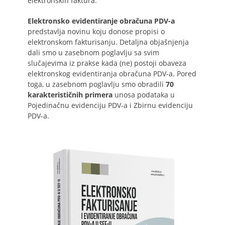
elektronskih faktura.
Elektronsko evidentiranje obračuna PDV-a
predstavlja novinu koju donose propisi o
elektronskom fakturisanju. Detaljna objašnjenja
dali smo u zasebnom poglavlju sa svim
slučajevima iz prakse kada (ne) postoji obaveza
elektronskog evidentiranja obračuna PDV-a. Pored
toga, u zasebnom poglavlju smo obradili
70
karakterističnih primera
unosa podataka u
Pojedinačnu evidenciju PDV-a i Zbirnu evidenciju
PDV-a.