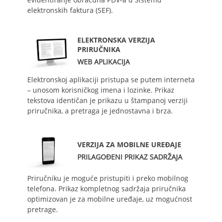
elektronskih faktura (SEF).
ELEKTRONSKA VERZIJA
PRIRUČNIKA
WEB APLIKACIJA
Elektronskoj aplikaciji pristupa se putem interneta
– unosom korisničkog imena i lozinke. Prikaz
tekstova identičan je prikazu u štampanoj verziji
priručnika, a pretraga je jednostavna i brza.
VERZIJA ZA MOBILNE UREĐAJE
PRILAGOĐENI PRIKAZ SADRŽAJA
Priručniku je moguće pristupiti i preko mobilnog
telefona. Prikaz kompletnog sadržaja priručnika
optimizovan je za mobilne uređaje, uz mogućnost
pretrage.