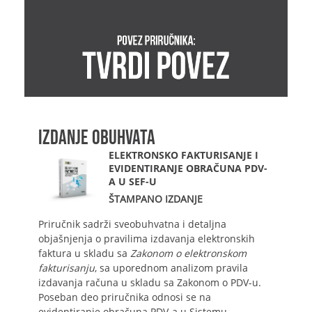
IZDANJE OBUHVATA
ELEKTRONSKO FAKTURISANJE I
EVIDENTIRANJE OBRAČUNA PDV-
A U SEF-U
ŠTAMPANO IZDANJE
Priručnik sadrži sveobuhvatna i detaljna
objašnjenja o pravilima izdavanja elektronskih
faktura u skladu sa
Zakonom o elektronskom
fakturisanju
, sa uporednom analizom pravila
izdavanja računa u skladu sa Zakonom o PDV-u.
Poseban deo priručnika odnosi se na
evidentiranje obračuna PDV-a u Sistemu