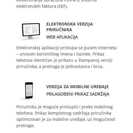
elektronskih faktura (SEF).
ELEKTRONSKA VERZIJA
PRIRUČNIKA
WEB APLIKACIJA
Elektronskoj aplikaciji pristupa se putem interneta
– unosom korisničkog imena i lozinke. Prikaz
tekstova identičan je prikazu u štampanoj verziji
priručnika, a pretraga je jednostavna i brza.
VERZIJA ZA MOBILNE UREĐAJE
PRILAGOĐENI PRIKAZ SADRŽAJA
Priručniku je moguće pristupiti i preko mobilnog
telefona. Prikaz kompletnog sadržaja priručnika
optimizovan je za mobilne uređaje, uz mogućnost
pretrage.