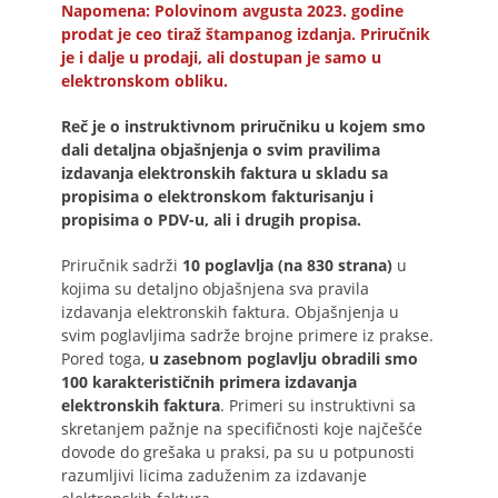
Napomena: Polovinom avgusta 2023. godine
prodat je ceo tiraž štampanog izdanja. Priručnik
je i dalje u prodaji, ali dostupan je samo u
elektronskom obliku.
Reč je o instruktivnom priručniku u kojem smo
dali detaljna objašnjenja o svim pravilima
izdavanja elektronskih faktura u skladu sa
propisima o elektronskom fakturisanju i
propisima o PDV-u, ali i drugih propisa.
Priručnik sadrži
10 poglavlja (na 830 strana)
u
kojima su detaljno objašnjena sva pravila
izdavanja elektronskih faktura. Objašnjenja u
svim poglavljima sadrže brojne primere iz prakse.
Pored toga,
u zasebnom poglavlju obradili smo
100 karakterističnih primera izdavanja
elektronskih faktura
. Primeri su instruktivni sa
skretanjem pažnje na specifičnosti koje najčešće
dovode do grešaka u praksi, pa su u potpunosti
razumljivi licima zaduženim za izdavanje