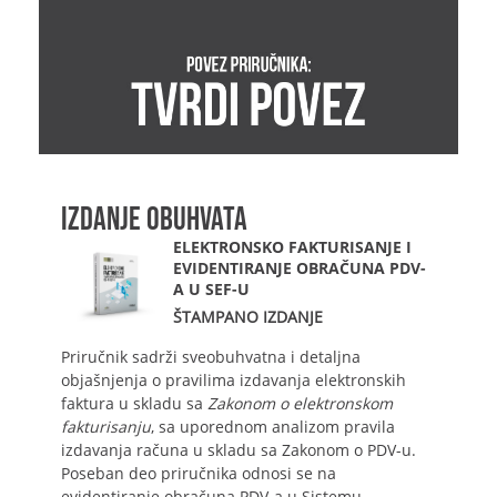
IZDANJE OBUHVATA
ELEKTRONSKO FAKTURISANJE I
EVIDENTIRANJE OBRAČUNA PDV-
A U SEF-U
ŠTAMPANO IZDANJE
Priručnik sadrži sveobuhvatna i detaljna
objašnjenja o pravilima izdavanja elektronskih
faktura u skladu sa
Zakonom o elektronskom
fakturisanju
, sa uporednom analizom pravila
izdavanja računa u skladu sa Zakonom o PDV-u.
Poseban deo priručnika odnosi se na
evidentiranje obračuna PDV-a u Sistemu