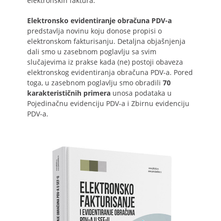
elektronskih faktura.
Elektronsko evidentiranje obračuna PDV-a
predstavlja novinu koju donose propisi o
elektronskom fakturisanju. Detaljna objašnjenja
dali smo u zasebnom poglavlju sa svim
slučajevima iz prakse kada (ne) postoji obaveza
elektronskog evidentiranja obračuna PDV-a. Pored
toga, u zasebnom poglavlju smo obradili
70
karakterističnih primera
unosa podataka u
Pojedinačnu evidenciju PDV-a i Zbirnu evidenciju
PDV-a.