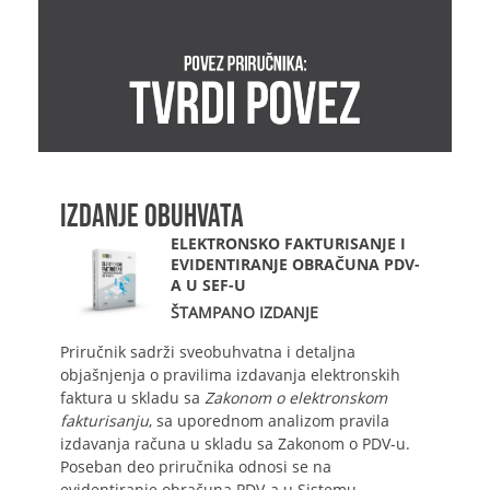
IZDANJE OBUHVATA
ELEKTRONSKO FAKTURISANJE I
EVIDENTIRANJE OBRAČUNA PDV-
A U SEF-U
ŠTAMPANO IZDANJE
Priručnik sadrži sveobuhvatna i detaljna
objašnjenja o pravilima izdavanja elektronskih
faktura u skladu sa
Zakonom o elektronskom
fakturisanju
, sa uporednom analizom pravila
izdavanja računa u skladu sa Zakonom o PDV-u.
Poseban deo priručnika odnosi se na
evidentiranje obračuna PDV-a u Sistemu