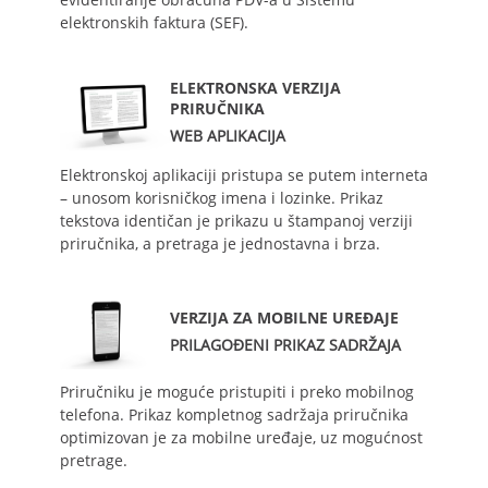
elektronskih faktura (SEF).
ELEKTRONSKA VERZIJA
PRIRUČNIKA
WEB APLIKACIJA
Elektronskoj aplikaciji pristupa se putem interneta
– unosom korisničkog imena i lozinke. Prikaz
tekstova identičan je prikazu u štampanoj verziji
priručnika, a pretraga je jednostavna i brza.
VERZIJA ZA MOBILNE UREĐAJE
PRILAGOĐENI PRIKAZ SADRŽAJA
Priručniku je moguće pristupiti i preko mobilnog
telefona. Prikaz kompletnog sadržaja priručnika
optimizovan je za mobilne uređaje, uz mogućnost
pretrage.