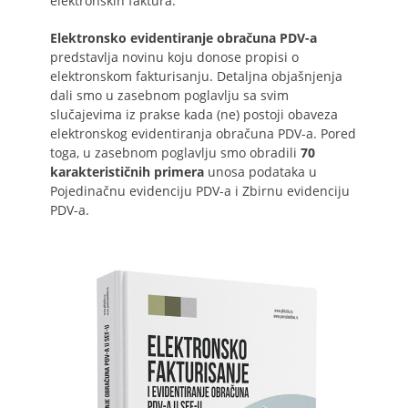
elektronskih faktura.
Elektronsko evidentiranje obračuna PDV-a
predstavlja novinu koju donose propisi o
elektronskom fakturisanju. Detaljna objašnjenja
dali smo u zasebnom poglavlju sa svim
slučajevima iz prakse kada (ne) postoji obaveza
elektronskog evidentiranja obračuna PDV-a. Pored
toga, u zasebnom poglavlju smo obradili
70
karakterističnih primera
unosa podataka u
Pojedinačnu evidenciju PDV-a i Zbirnu evidenciju
PDV-a.