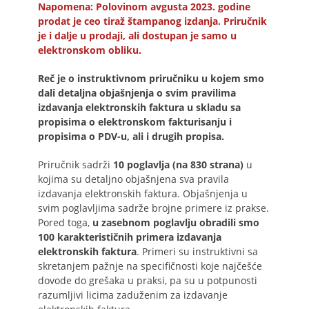
Napomena: Polovinom avgusta 2023. godine
prodat je ceo tiraž štampanog izdanja. Priručnik
je i dalje u prodaji, ali dostupan je samo u
elektronskom obliku.
Reč je o instruktivnom priručniku u kojem smo
dali detaljna objašnjenja o svim pravilima
izdavanja elektronskih faktura u skladu sa
propisima o elektronskom fakturisanju i
propisima o PDV-u, ali i drugih propisa.
Priručnik sadrži
10 poglavlja (na 830 strana)
u
kojima su detaljno objašnjena sva pravila
izdavanja elektronskih faktura. Objašnjenja u
svim poglavljima sadrže brojne primere iz prakse.
Pored toga,
u zasebnom poglavlju obradili smo
100 karakterističnih primera izdavanja
elektronskih faktura
. Primeri su instruktivni sa
skretanjem pažnje na specifičnosti koje najčešće
dovode do grešaka u praksi, pa su u potpunosti
razumljivi licima zaduženim za izdavanje