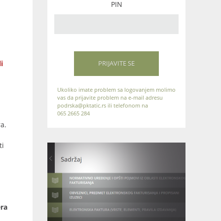
PIN
i
PRIJAVITE SE
Ukoliko imate problem sa logovanjem molimo
vas da prijavite problem na e-mail adresu
podrska@pktatic.rs ili telefonom na
065 2665 284
a.
ti
era