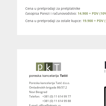
Cena u pretprodaji za pretplatnike
časopisa Porezi i računovodstvo:
14.900 + PDV (10
Cena u pretprodaji za ostale kupce:
19.900 + PDV 
Poreska kancelarija Tatić d.o.o.
Omladinskih brigada 86/37.2
Novi Beograd
Telefon:
+381 (0) 11 614 99 77
+381 (0) 11 614 99 88
E-mail: office@pktatic.rs