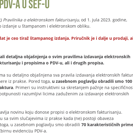
PDV-a u SEF-u
g)
Pravilnika o elektronskom fakturisanju
, od 1. jula 2023. godine,
lno izdanje u štampanom i elektronskom obliku.
e ceo tiraž štampanog izdanja. Priručnik je i dalje u prodaji, al
li detaljna objašnjenja o svim pravilima izdavanja elektronskih
urisanju i propisima o PDV-u, ali i drugih propisa.
ma su detaljno objašnjena sva pravila izdavanja elektronskih faktur
ere iz prakse. Pored toga,
u zasebnom poglavlju obradili smo 100
faktura
. Primeri su instruktivni sa skretanjem pažnje na specifičnos
potpunosti razumljivi licima zaduženim za izdavanje elektronskih
avlja novinu koju donose propisi o elektronskom fakturisanju.
u sa svim slučajevima iz prakse kada (ne) postoji obaveza
 toga, u zasebnom poglavlju smo obradili
70 karakterističnih prim
birnu evidenciju PDV-a.