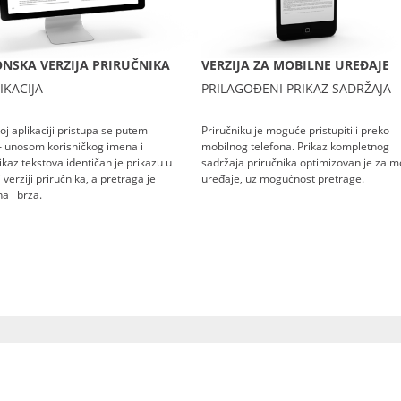
NSKA VERZIJA PRIRUČNIKA
VERZIJA ZA MOBILNE UREĐAJE
IKACIJA
PRILAGOĐENI PRIKAZ SADRŽAJA
oj aplikaciji pristupa se putem
Priručniku je moguće pristupiti i preko
– unosom korisničkog imena i
mobilnog telefona. Prikaz kompletnog
rikaz tekstova identičan je prikazu u
sadržaja priručnika optimizovan je za m
verziji priručnika, a pretraga je
uređaje, uz mogućnost pretrage.
a i brza.