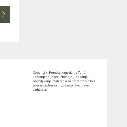
Copyright: Poreska kancelarija Tatić
Zabranjeno je preuzimanje, kopiranje i
objavljivanje materijala sa prezentacije bez
pisane saglasnosti izdavača. Sva prava
zadržana.