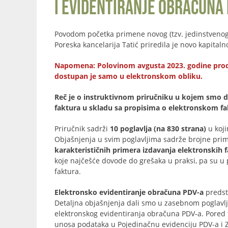
i evidentiranje obračuna 
Povodom početka primene novog (tzv. jedinstveno
Poreska kancelarija Tatić priredila je novo kapita
Napomena: Polovinom avgusta 2023. godine prodat j
dostupan je samo u elektronskom obliku.
Reč je o instruktivnom priručniku u kojem smo da
faktura u skladu sa propisima o elektronskom fakt
Priručnik sadrži
10 poglavlja (na 830 strana)
u koji
Objašnjenja u svim poglavljima sadrže brojne prim
karakterističnih primera izdavanja elektronskih 
koje najčešće dovode do grešaka u praksi, pa su u 
faktura.
Elektronsko evidentiranje obračuna PDV-a
predst
Detaljna objašnjenja dali smo u zasebnom poglavlj
elektronskog evidentiranja obračuna PDV-a. Pored
unosa podataka u Pojedinačnu evidenciju PDV-a i Z