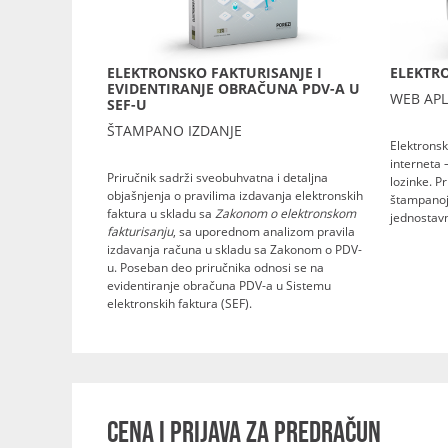
ELEKTRONSKO FAKTURISANJE I
ELEKTRO
EVIDENTIRANJE OBRAČUNA PDV-A U
WEB APL
SEF-U
ŠTAMPANO IZDANJE
Elektronsk
interneta 
Priručnik sadrži sveobuhvatna i detaljna
lozinke. P
objašnjenja o pravilima izdavanja elektronskih
štampanoj 
faktura u skladu sa
Zakonom o elektronskom
jednostavn
fakturisanju
, sa uporednom analizom pravila
izdavanja računa u skladu sa Zakonom o PDV-
u. Poseban deo priručnika odnosi se na
evidentiranje obračuna PDV-a u Sistemu
elektronskih faktura (SEF).
CENA I PRIJAVA ZA PREDRAČUN