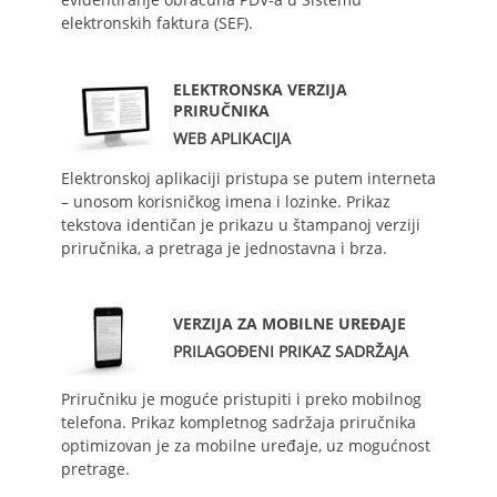
elektronskih faktura (SEF).
ELEKTRONSKA VERZIJA
PRIRUČNIKA
WEB APLIKACIJA
Elektronskoj aplikaciji pristupa se putem interneta
– unosom korisničkog imena i lozinke. Prikaz
tekstova identičan je prikazu u štampanoj verziji
priručnika, a pretraga je jednostavna i brza.
VERZIJA ZA MOBILNE UREĐAJE
PRILAGOĐENI PRIKAZ SADRŽAJA
Priručniku je moguće pristupiti i preko mobilnog
telefona. Prikaz kompletnog sadržaja priručnika
optimizovan je za mobilne uređaje, uz mogućnost
pretrage.