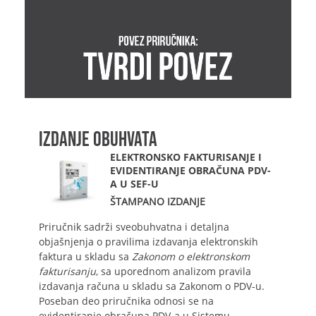
IZDANJE OBUHVATA
ELEKTRONSKO FAKTURISANJE I
EVIDENTIRANJE OBRAČUNA PDV-
A U SEF-U
ŠTAMPANO IZDANJE
Priručnik sadrži sveobuhvatna i detaljna
objašnjenja o pravilima izdavanja elektronskih
faktura u skladu sa
Zakonom o elektronskom
fakturisanju
, sa uporednom analizom pravila
izdavanja računa u skladu sa Zakonom o PDV-u.
Poseban deo priručnika odnosi se na
evidentiranje obračuna PDV-a u Sistemu