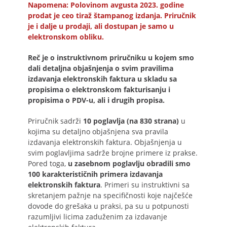
Napomena: Polovinom avgusta 2023. godine
prodat je ceo tiraž štampanog izdanja. Priručnik
je i dalje u prodaji, ali dostupan je samo u
elektronskom obliku.
Reč je o instruktivnom priručniku u kojem smo
dali detaljna objašnjenja o svim pravilima
izdavanja elektronskih faktura u skladu sa
propisima o elektronskom fakturisanju i
propisima o PDV-u, ali i drugih propisa.
Priručnik sadrži
10 poglavlja (na 830 strana)
u
kojima su detaljno objašnjena sva pravila
izdavanja elektronskih faktura. Objašnjenja u
svim poglavljima sadrže brojne primere iz prakse.
Pored toga,
u zasebnom poglavlju obradili smo
100 karakterističnih primera izdavanja
elektronskih faktura
. Primeri su instruktivni sa
skretanjem pažnje na specifičnosti koje najčešće
dovode do grešaka u praksi, pa su u potpunosti
razumljivi licima zaduženim za izdavanje