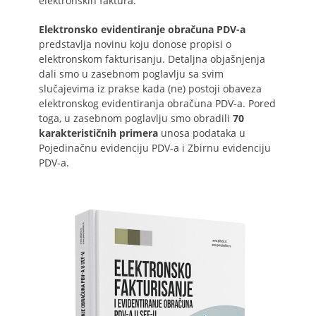
elektronskih faktura.
Elektronsko evidentiranje obračuna PDV-a
predstavlja novinu koju donose propisi o
elektronskom fakturisanju. Detaljna objašnjenja
dali smo u zasebnom poglavlju sa svim
slučajevima iz prakse kada (ne) postoji obaveza
elektronskog evidentiranja obračuna PDV-a. Pored
toga, u zasebnom poglavlju smo obradili
70
karakterističnih primera
unosa podataka u
Pojedinačnu evidenciju PDV-a i Zbirnu evidenciju
PDV-a.