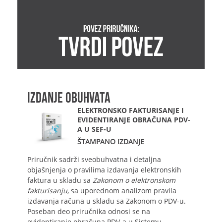
IZDANJE OBUHVATA
ELEKTRONSKO FAKTURISANJE I
EVIDENTIRANJE OBRAČUNA PDV-
A U SEF-U
ŠTAMPANO IZDANJE
Priručnik sadrži sveobuhvatna i detaljna
objašnjenja o pravilima izdavanja elektronskih
faktura u skladu sa
Zakonom o elektronskom
fakturisanju
, sa uporednom analizom pravila
izdavanja računa u skladu sa Zakonom o PDV-u.
Poseban deo priručnika odnosi se na
evidentiranje obračuna PDV-a u Sistemu