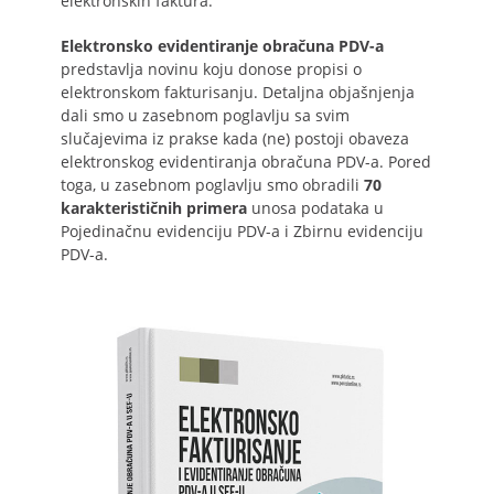
elektronskih faktura.
Elektronsko evidentiranje obračuna PDV-a
predstavlja novinu koju donose propisi o
elektronskom fakturisanju. Detaljna objašnjenja
dali smo u zasebnom poglavlju sa svim
slučajevima iz prakse kada (ne) postoji obaveza
elektronskog evidentiranja obračuna PDV-a. Pored
toga, u zasebnom poglavlju smo obradili
70
karakterističnih primera
unosa podataka u
Pojedinačnu evidenciju PDV-a i Zbirnu evidenciju
PDV-a.