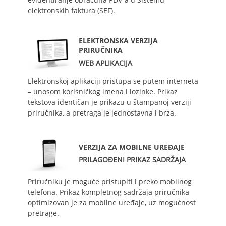
elektronskih faktura (SEF).
ELEKTRONSKA VERZIJA
PRIRUČNIKA
WEB APLIKACIJA
Elektronskoj aplikaciji pristupa se putem interneta
– unosom korisničkog imena i lozinke. Prikaz
tekstova identičan je prikazu u štampanoj verziji
priručnika, a pretraga je jednostavna i brza.
VERZIJA ZA MOBILNE UREĐAJE
PRILAGOĐENI PRIKAZ SADRŽAJA
Priručniku je moguće pristupiti i preko mobilnog
telefona. Prikaz kompletnog sadržaja priručnika
optimizovan je za mobilne uređaje, uz mogućnost
pretrage.