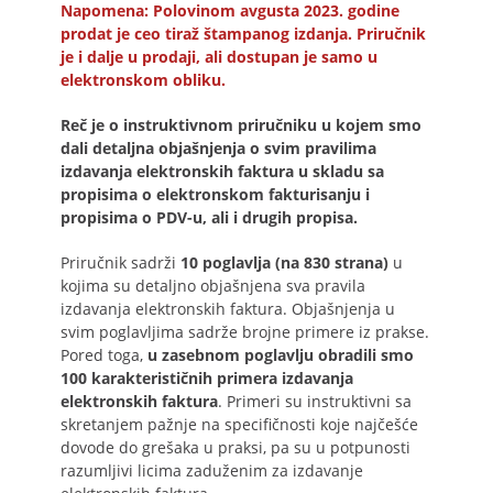
Napomena: Polovinom avgusta 2023. godine
prodat je ceo tiraž štampanog izdanja. Priručnik
je i dalje u prodaji, ali dostupan je samo u
elektronskom obliku.
Reč je o instruktivnom priručniku u kojem smo
dali detaljna objašnjenja o svim pravilima
izdavanja elektronskih faktura u skladu sa
propisima o elektronskom fakturisanju i
propisima o PDV-u, ali i drugih propisa.
Priručnik sadrži
10 poglavlja (na 830 strana)
u
kojima su detaljno objašnjena sva pravila
izdavanja elektronskih faktura. Objašnjenja u
svim poglavljima sadrže brojne primere iz prakse.
Pored toga,
u zasebnom poglavlju obradili smo
100 karakterističnih primera izdavanja
elektronskih faktura
. Primeri su instruktivni sa
skretanjem pažnje na specifičnosti koje najčešće
dovode do grešaka u praksi, pa su u potpunosti
razumljivi licima zaduženim za izdavanje