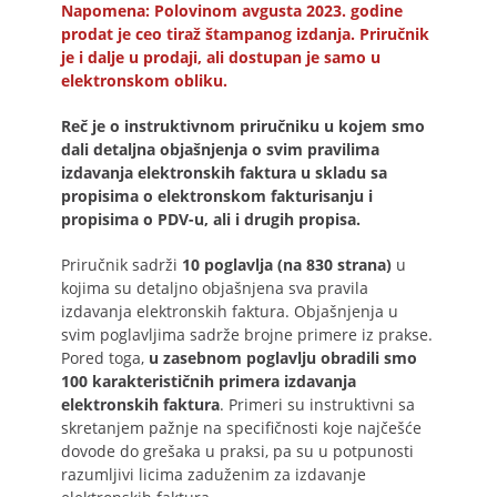
Napomena: Polovinom avgusta 2023. godine
prodat je ceo tiraž štampanog izdanja. Priručnik
je i dalje u prodaji, ali dostupan je samo u
elektronskom obliku.
Reč je o instruktivnom priručniku u kojem smo
dali detaljna objašnjenja o svim pravilima
izdavanja elektronskih faktura u skladu sa
propisima o elektronskom fakturisanju i
propisima o PDV-u, ali i drugih propisa.
Priručnik sadrži
10 poglavlja (na 830 strana)
u
kojima su detaljno objašnjena sva pravila
izdavanja elektronskih faktura. Objašnjenja u
svim poglavljima sadrže brojne primere iz prakse.
Pored toga,
u zasebnom poglavlju obradili smo
100 karakterističnih primera izdavanja
elektronskih faktura
. Primeri su instruktivni sa
skretanjem pažnje na specifičnosti koje najčešće
dovode do grešaka u praksi, pa su u potpunosti
razumljivi licima zaduženim za izdavanje