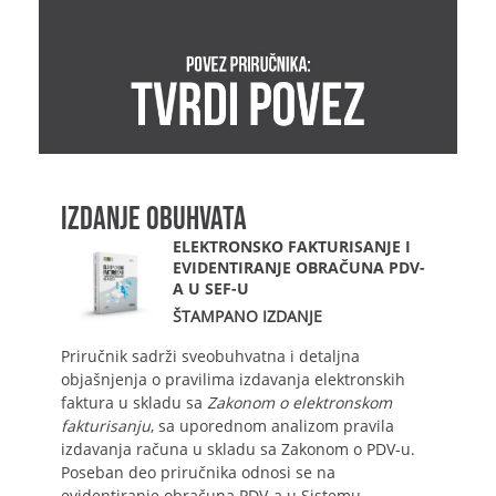
IZDANJE OBUHVATA
ELEKTRONSKO FAKTURISANJE I
EVIDENTIRANJE OBRAČUNA PDV-
A U SEF-U
ŠTAMPANO IZDANJE
Priručnik sadrži sveobuhvatna i detaljna
objašnjenja o pravilima izdavanja elektronskih
faktura u skladu sa
Zakonom o elektronskom
fakturisanju
, sa uporednom analizom pravila
izdavanja računa u skladu sa Zakonom o PDV-u.
Poseban deo priručnika odnosi se na
evidentiranje obračuna PDV-a u Sistemu