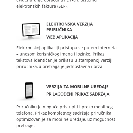
elektronskih faktura (SEF).
ELEKTRONSKA VERZIJA
PRIRUČNIKA
WEB APLIKACIJA
Elektronskoj aplikaciji pristupa se putem interneta
– unosom korisničkog imena i lozinke. Prikaz
tekstova identičan je prikazu u štampanoj verziji
priručnika, a pretraga je jednostavna i brza.
VERZIJA ZA MOBILNE UREĐAJE
PRILAGOĐENI PRIKAZ SADRŽAJA
Priručniku je moguće pristupiti i preko mobilnog
telefona. Prikaz kompletnog sadržaja priručnika
optimizovan je za mobilne uređaje, uz mogućnost
pretrage.