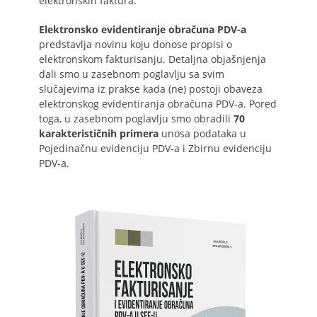
elektronskih faktura.
Elektronsko evidentiranje obračuna PDV-a
predstavlja novinu koju donose propisi o
elektronskom fakturisanju. Detaljna objašnjenja
dali smo u zasebnom poglavlju sa svim
slučajevima iz prakse kada (ne) postoji obaveza
elektronskog evidentiranja obračuna PDV-a. Pored
toga, u zasebnom poglavlju smo obradili
70
karakterističnih primera
unosa podataka u
Pojedinačnu evidenciju PDV-a i Zbirnu evidenciju
PDV-a.