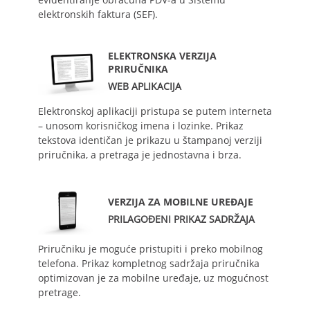
elektronskih faktura (SEF).
ELEKTRONSKA VERZIJA
PRIRUČNIKA
WEB APLIKACIJA
Elektronskoj aplikaciji pristupa se putem interneta
– unosom korisničkog imena i lozinke. Prikaz
tekstova identičan je prikazu u štampanoj verziji
priručnika, a pretraga je jednostavna i brza.
VERZIJA ZA MOBILNE UREĐAJE
PRILAGOĐENI PRIKAZ SADRŽAJA
Priručniku je moguće pristupiti i preko mobilnog
telefona. Prikaz kompletnog sadržaja priručnika
optimizovan je za mobilne uređaje, uz mogućnost
pretrage.