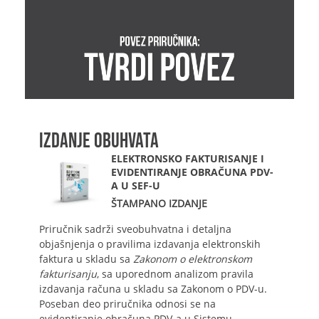
IZDANJE OBUHVATA
ELEKTRONSKO FAKTURISANJE I
EVIDENTIRANJE OBRAČUNA PDV-
A U SEF-U
ŠTAMPANO IZDANJE
Priručnik sadrži sveobuhvatna i detaljna
objašnjenja o pravilima izdavanja elektronskih
faktura u skladu sa
Zakonom o elektronskom
fakturisanju
, sa uporednom analizom pravila
izdavanja računa u skladu sa Zakonom o PDV-u.
Poseban deo priručnika odnosi se na
evidentiranje obračuna PDV-a u Sistemu