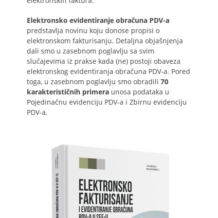
elektronskih faktura.
Elektronsko evidentiranje obračuna PDV-a
predstavlja novinu koju donose propisi o
elektronskom fakturisanju. Detaljna objašnjenja
dali smo u zasebnom poglavlju sa svim
slučajevima iz prakse kada (ne) postoji obaveza
elektronskog evidentiranja obračuna PDV-a. Pored
toga, u zasebnom poglavlju smo obradili
70
karakterističnih primera
unosa podataka u
Pojedinačnu evidenciju PDV-a i Zbirnu evidenciju
PDV-a.