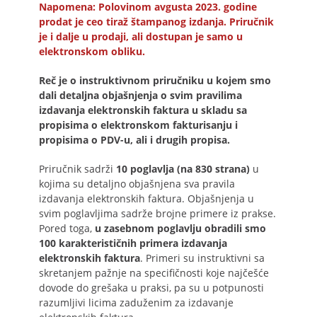
Napomena: Polovinom avgusta 2023. godine
prodat je ceo tiraž štampanog izdanja. Priručnik
je i dalje u prodaji, ali dostupan je samo u
elektronskom obliku.
Reč je o instruktivnom priručniku u kojem smo
dali detaljna objašnjenja o svim pravilima
izdavanja elektronskih faktura u skladu sa
propisima o elektronskom fakturisanju i
propisima o PDV-u, ali i drugih propisa.
Priručnik sadrži
10 poglavlja (na 830 strana)
u
kojima su detaljno objašnjena sva pravila
izdavanja elektronskih faktura. Objašnjenja u
svim poglavljima sadrže brojne primere iz prakse.
Pored toga,
u zasebnom poglavlju obradili smo
100 karakterističnih primera izdavanja
elektronskih faktura
. Primeri su instruktivni sa
skretanjem pažnje na specifičnosti koje najčešće
dovode do grešaka u praksi, pa su u potpunosti
razumljivi licima zaduženim za izdavanje