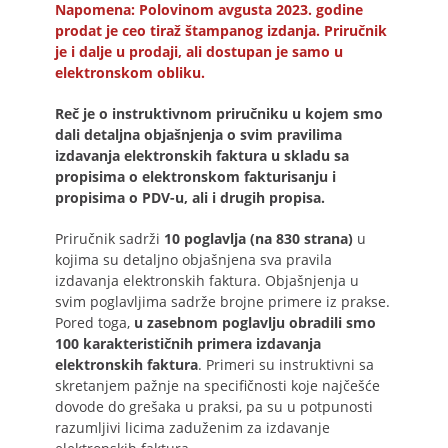
Napomena: Polovinom avgusta 2023. godine
prodat je ceo tiraž štampanog izdanja. Priručnik
je i dalje u prodaji, ali dostupan je samo u
elektronskom obliku.
Reč je o instruktivnom priručniku u kojem smo
dali detaljna objašnjenja o svim pravilima
izdavanja elektronskih faktura u skladu sa
propisima o elektronskom fakturisanju i
propisima o PDV-u, ali i drugih propisa.
Priručnik sadrži
10 poglavlja (na 830 strana)
u
kojima su detaljno objašnjena sva pravila
izdavanja elektronskih faktura. Objašnjenja u
svim poglavljima sadrže brojne primere iz prakse.
Pored toga,
u zasebnom poglavlju obradili smo
100 karakterističnih primera izdavanja
elektronskih faktura
. Primeri su instruktivni sa
skretanjem pažnje na specifičnosti koje najčešće
dovode do grešaka u praksi, pa su u potpunosti
razumljivi licima zaduženim za izdavanje