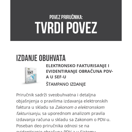
IZDANJE OBUHVATA
ELEKTRONSKO FAKTURISANJE I
EVIDENTIRANJE OBRAČUNA PDV-
A U SEF-U
ŠTAMPANO IZDANJE
Priručnik sadrži sveobuhvatna i detaljna
objašnjenja o pravilima izdavanja elektronskih
faktura u skladu sa
Zakonom o elektronskom
fakturisanju
, sa uporednom analizom pravila
izdavanja računa u skladu sa Zakonom o PDV-u.
Poseban deo priručnika odnosi se na
evidentiranje obračuna PDV-a u Sistemu