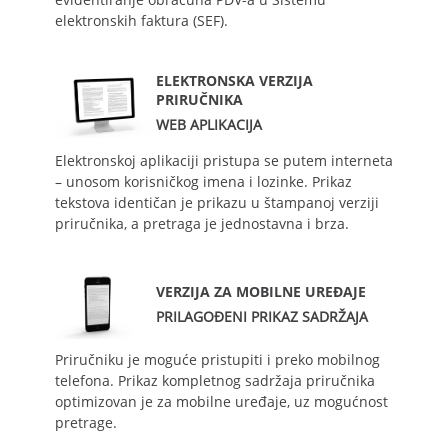
elektronskih faktura (SEF).
ELEKTRONSKA VERZIJA
PRIRUČNIKA
WEB APLIKACIJA
Elektronskoj aplikaciji pristupa se putem interneta
– unosom korisničkog imena i lozinke. Prikaz
tekstova identičan je prikazu u štampanoj verziji
priručnika, a pretraga je jednostavna i brza.
VERZIJA ZA MOBILNE UREĐAJE
PRILAGOĐENI PRIKAZ SADRŽAJA
Priručniku je moguće pristupiti i preko mobilnog
telefona. Prikaz kompletnog sadržaja priručnika
optimizovan je za mobilne uređaje, uz mogućnost
pretrage.