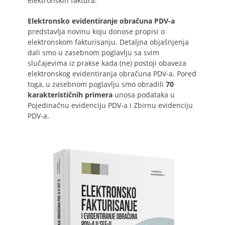
elektronskih faktura.
Elektronsko evidentiranje obračuna PDV-a
predstavlja novinu koju donose propisi o
elektronskom fakturisanju. Detaljna objašnjenja
dali smo u zasebnom poglavlju sa svim
slučajevima iz prakse kada (ne) postoji obaveza
elektronskog evidentiranja obračuna PDV-a. Pored
toga, u zasebnom poglavlju smo obradili
70
karakterističnih primera
unosa podataka u
Pojedinačnu evidenciju PDV-a i Zbirnu evidenciju
PDV-a.