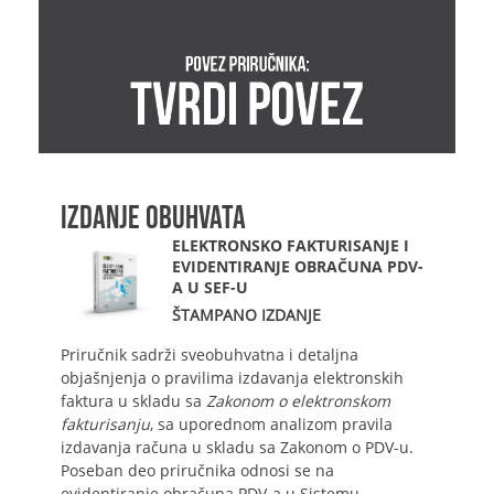
IZDANJE OBUHVATA
ELEKTRONSKO FAKTURISANJE I
EVIDENTIRANJE OBRAČUNA PDV-
A U SEF-U
ŠTAMPANO IZDANJE
Priručnik sadrži sveobuhvatna i detaljna
objašnjenja o pravilima izdavanja elektronskih
faktura u skladu sa
Zakonom o elektronskom
fakturisanju
, sa uporednom analizom pravila
izdavanja računa u skladu sa Zakonom o PDV-u.
Poseban deo priručnika odnosi se na
evidentiranje obračuna PDV-a u Sistemu