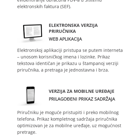
elektronskih faktura (SEF).
ELEKTRONSKA VERZIJA
PRIRUČNIKA
WEB APLIKACIJA
Elektronskoj aplikaciji pristupa se putem interneta
– unosom korisničkog imena i lozinke. Prikaz
tekstova identičan je prikazu u štampanoj verziji
priručnika, a pretraga je jednostavna i brza.
VERZIJA ZA MOBILNE UREĐAJE
PRILAGOĐENI PRIKAZ SADRŽAJA
Priručniku je moguće pristupiti i preko mobilnog
telefona. Prikaz kompletnog sadržaja priručnika
optimizovan je za mobilne uređaje, uz mogućnost
pretrage.