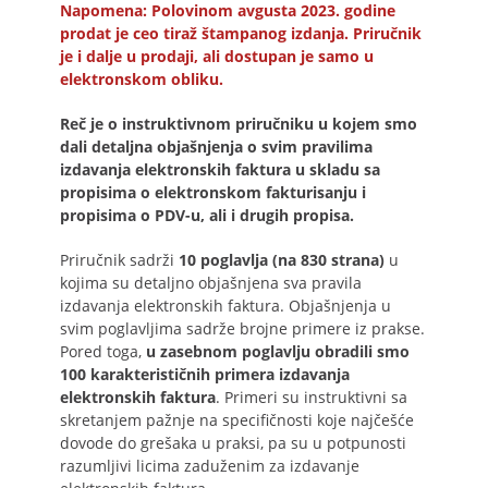
Napomena: Polovinom avgusta 2023. godine
prodat je ceo tiraž štampanog izdanja. Priručnik
je i dalje u prodaji, ali dostupan je samo u
elektronskom obliku.
Reč je o instruktivnom priručniku u kojem smo
dali detaljna objašnjenja o svim pravilima
izdavanja elektronskih faktura u skladu sa
propisima o elektronskom fakturisanju i
propisima o PDV-u, ali i drugih propisa.
Priručnik sadrži
10 poglavlja (na 830 strana)
u
kojima su detaljno objašnjena sva pravila
izdavanja elektronskih faktura. Objašnjenja u
svim poglavljima sadrže brojne primere iz prakse.
Pored toga,
u zasebnom poglavlju obradili smo
100 karakterističnih primera izdavanja
elektronskih faktura
. Primeri su instruktivni sa
skretanjem pažnje na specifičnosti koje najčešće
dovode do grešaka u praksi, pa su u potpunosti
razumljivi licima zaduženim za izdavanje