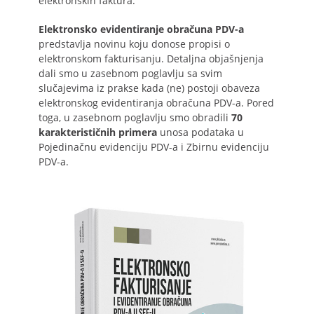
elektronskih faktura.
Elektronsko evidentiranje obračuna PDV-a
predstavlja novinu koju donose propisi o
elektronskom fakturisanju. Detaljna objašnjenja
dali smo u zasebnom poglavlju sa svim
slučajevima iz prakse kada (ne) postoji obaveza
elektronskog evidentiranja obračuna PDV-a. Pored
toga, u zasebnom poglavlju smo obradili
70
karakterističnih primera
unosa podataka u
Pojedinačnu evidenciju PDV-a i Zbirnu evidenciju
PDV-a.