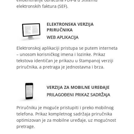
elektronskih faktura (SEF).
ELEKTRONSKA VERZIJA
PRIRUČNIKA
WEB APLIKACIJA
Elektronskoj aplikaciji pristupa se putem interneta
– unosom korisničkog imena i lozinke. Prikaz
tekstova identičan je prikazu u štampanoj verziji
priručnika, a pretraga je jednostavna i brza.
VERZIJA ZA MOBILNE UREĐAJE
PRILAGOĐENI PRIKAZ SADRŽAJA
Priručniku je moguće pristupiti i preko mobilnog
telefona. Prikaz kompletnog sadržaja priručnika
optimizovan je za mobilne uređaje, uz mogućnost
pretrage.