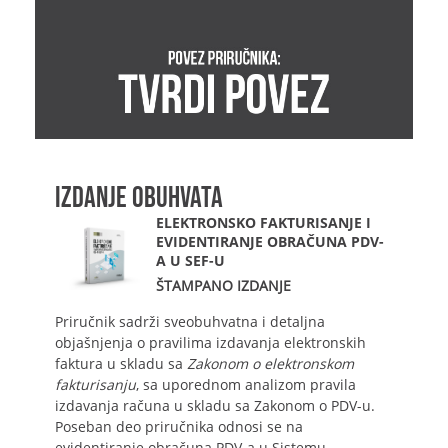
IZDANJE OBUHVATA
ELEKTRONSKO FAKTURISANJE I
EVIDENTIRANJE OBRAČUNA PDV-
A U SEF-U
ŠTAMPANO IZDANJE
Priručnik sadrži sveobuhvatna i detaljna
objašnjenja o pravilima izdavanja elektronskih
faktura u skladu sa
Zakonom o elektronskom
fakturisanju
, sa uporednom analizom pravila
izdavanja računa u skladu sa Zakonom o PDV-u.
Poseban deo priručnika odnosi se na
evidentiranje obračuna PDV-a u Sistemu