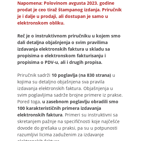
Napomena: Polovinom avgusta 2023. godine
prodat je ceo tiraž štampanog izdanja. Priručnik
je i dalje u prodaji, ali dostupan je samo u
elektronskom obliku.
Reč je o instruktivnom priručniku u kojem smo
dali detaljna objašnjenja o svim pravilima
izdavanja elektronskih faktura u skladu sa
propisima o elektronskom fakturisanju i
propisima o PDV-u, ali i drugih propisa.
Priručnik sadrži
10 poglavlja (na 830 strana)
u
kojima su detaljno objašnjena sva pravila
izdavanja elektronskih faktura. Objašnjenja u
svim poglavljima sadrže brojne primere iz prakse.
Pored toga,
u zasebnom poglavlju obradili smo
100 karakterističnih primera izdavanja
elektronskih faktura
. Primeri su instruktivni sa
skretanjem pažnje na specifičnosti koje najčešće
dovode do grešaka u praksi, pa su u potpunosti
razumljivi licima zaduženim za izdavanje