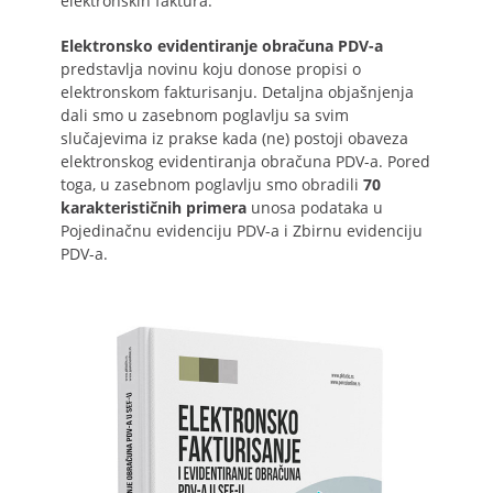
elektronskih faktura.
Elektronsko evidentiranje obračuna PDV-a
predstavlja novinu koju donose propisi o
elektronskom fakturisanju. Detaljna objašnjenja
dali smo u zasebnom poglavlju sa svim
slučajevima iz prakse kada (ne) postoji obaveza
elektronskog evidentiranja obračuna PDV-a. Pored
toga, u zasebnom poglavlju smo obradili
70
karakterističnih primera
unosa podataka u
Pojedinačnu evidenciju PDV-a i Zbirnu evidenciju
PDV-a.