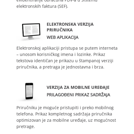
elektronskih faktura (SEF).
ELEKTRONSKA VERZIJA
PRIRUČNIKA
WEB APLIKACIJA
Elektronskoj aplikaciji pristupa se putem interneta
– unosom korisničkog imena i lozinke. Prikaz
tekstova identičan je prikazu u štampanoj verziji
priručnika, a pretraga je jednostavna i brza.
VERZIJA ZA MOBILNE UREĐAJE
PRILAGOĐENI PRIKAZ SADRŽAJA
Priručniku je moguće pristupiti i preko mobilnog
telefona. Prikaz kompletnog sadržaja priručnika
optimizovan je za mobilne uređaje, uz mogućnost
pretrage.