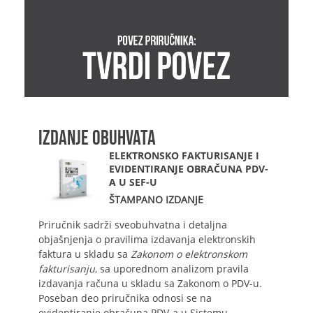
IZDANJE OBUHVATA
ELEKTRONSKO FAKTURISANJE I
EVIDENTIRANJE OBRAČUNA PDV-
A U SEF-U
ŠTAMPANO IZDANJE
Priručnik sadrži sveobuhvatna i detaljna
objašnjenja o pravilima izdavanja elektronskih
faktura u skladu sa
Zakonom o elektronskom
fakturisanju
, sa uporednom analizom pravila
izdavanja računa u skladu sa Zakonom o PDV-u.
Poseban deo priručnika odnosi se na
evidentiranje obračuna PDV-a u Sistemu