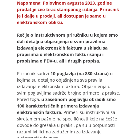
Napomena: Polovinom avgusta 2023. godine
prodat je ceo tiraž štampanog izdanja. Priručnik
je i dalje u prodaji, ali dostupan je samo u
elektronskom obliku.
Reč je o instruktivnom priručniku u kojem smo
dali detaljna objašnjenja o svim pravilima
izdavanja elektronskih faktura u skladu sa
propisima o elektronskom fakturisanju i
propisima o PDV-u, ali i drugih propisa.
Priručnik sadrži
10 poglavlja (na 830 strana)
u
kojima su detaljno objašnjena sva pravila
izdavanja elektronskih faktura. Objašnjenja u
svim poglavljima sadrže brojne primere iz prakse.
Pored toga,
u zasebnom poglavlju obradili smo
100 karakterističnih primera izdavanja
elektronskih faktura
. Primeri su instruktivni sa
skretanjem pažnje na specifičnosti koje najčešće
dovode do grešaka u praksi, pa su u potpunosti
razumljivi licima zaduženim za izdavanje