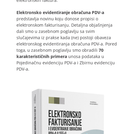
elektronskih faktura.
Elektronsko evidentiranje obračuna PDV-a
predstavlja novinu koju donose propisi o
elektronskom fakturisanju. Detaljna objašnjenja
dali smo u zasebnom poglavlju sa svim
slučajevima iz prakse kada (ne) postoji obaveza
elektronskog evidentiranja obračuna PDV-a. Pored
toga, u zasebnom poglavlju smo obradili
70
karakterističnih primera
unosa podataka u
Pojedinačnu evidenciju PDV-a i Zbirnu evidenciju
PDV-a.