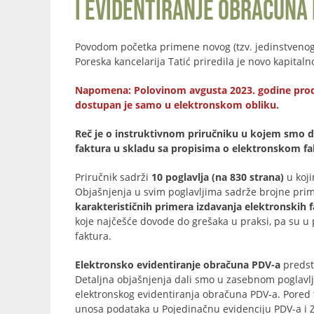
i evidentiranje obračuna 
Povodom početka primene novog (tzv. jedinstveno
Poreska kancelarija Tatić priredila je novo kapita
Napomena: Polovinom avgusta 2023. godine prodat j
dostupan je samo u elektronskom obliku.
Reč je o instruktivnom priručniku u kojem smo da
faktura u skladu sa propisima o elektronskom fakt
Priručnik sadrži
10 poglavlja (na 830 strana)
u koji
Objašnjenja u svim poglavljima sadrže brojne prim
karakterističnih primera izdavanja elektronskih 
koje najčešće dovode do grešaka u praksi, pa su u 
faktura.
Elektronsko evidentiranje obračuna PDV-a
predst
Detaljna objašnjenja dali smo u zasebnom poglavlj
elektronskog evidentiranja obračuna PDV-a. Pored
unosa podataka u Pojedinačnu evidenciju PDV-a i Z