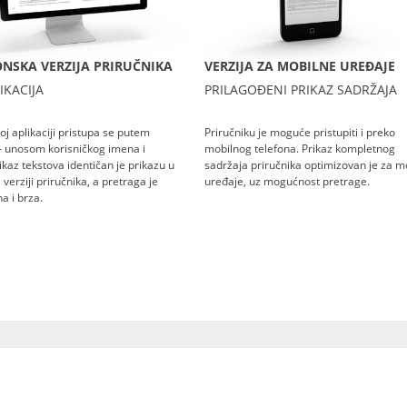
NSKA VERZIJA PRIRUČNIKA
VERZIJA ZA MOBILNE UREĐAJE
IKACIJA
PRILAGOĐENI PRIKAZ SADRŽAJA
oj aplikaciji pristupa se putem
Priručniku je moguće pristupiti i preko
– unosom korisničkog imena i
mobilnog telefona. Prikaz kompletnog
rikaz tekstova identičan je prikazu u
sadržaja priručnika optimizovan je za m
verziji priručnika, a pretraga je
uređaje, uz mogućnost pretrage.
a i brza.