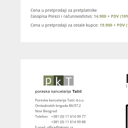
Cena u pretprodaji za pretplatnike
časopisa Porezi i računovodstvo:
14.900 + PDV (10
Cena u pretprodaji za ostale kupce:
19.900 + PDV 
Poreska kancelarija Tatić d.o.o.
Omladinskih brigada 86/37.2
Novi Beograd
Telefon:
+381 (0) 11 614 99 77
+381 (0) 11 614 99 88
E-mail: office@pktatic.rs