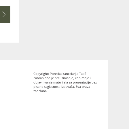
Copyright: Poreska kancelarija Tatić
Zabranjeno je preuzimanje, kopiranje i
objavljivanje materijala sa prezentacije bez
pisane saglasnosti izdavača. Sva prava
zadržana.