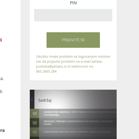
PIN
i
PRIJAVITE SE
Ukoliko imate problem sa logovanjem molimo
vas da prijavite problem na e-mail adresu
podrska@pktatic.rs ili telefonom na
065 2665 284
a.
ti
era