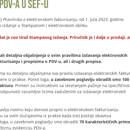
PDV-a u SEF-u
g)
Pravilnika o elektronskom fakturisanju
, od 1. jula 2023. godine,
lno izdanje u štampanom i elektronskom obliku.
e ceo tiraž štampanog izdanja. Priručnik je i dalje u prodaji, al
li detaljna objašnjenja o svim pravilima izdavanja elektronskih
urisanju i propisima o PDV-u, ali i drugih propisa.
ma su detaljno objašnjena sva pravila izdavanja elektronskih faktur
ere iz prakse. Pored toga,
u zasebnom poglavlju obradili smo 100
faktura
. Primeri su instruktivni sa skretanjem pažnje na specifičnos
potpunosti razumljivi licima zaduženim za izdavanje elektronskih
avlja novinu koju donose propisi o elektronskom fakturisanju.
u sa svim slučajevima iz prakse kada (ne) postoji obaveza
 toga, u zasebnom poglavlju smo obradili
70 karakterističnih prim
birnu evidenciju PDV-a.