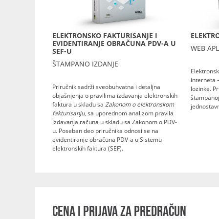
ELEKTRONSKO FAKTURISANJE I
ELEKTRO
EVIDENTIRANJE OBRAČUNA PDV-A U
WEB APL
SEF-U
ŠTAMPANO IZDANJE
Elektronsk
interneta 
Priručnik sadrži sveobuhvatna i detaljna
lozinke. P
objašnjenja o pravilima izdavanja elektronskih
štampanoj 
faktura u skladu sa
Zakonom o elektronskom
jednostavn
fakturisanju
, sa uporednom analizom pravila
izdavanja računa u skladu sa Zakonom o PDV-
u. Poseban deo priručnika odnosi se na
evidentiranje obračuna PDV-a u Sistemu
elektronskih faktura (SEF).
CENA I PRIJAVA ZA PREDRAČUN