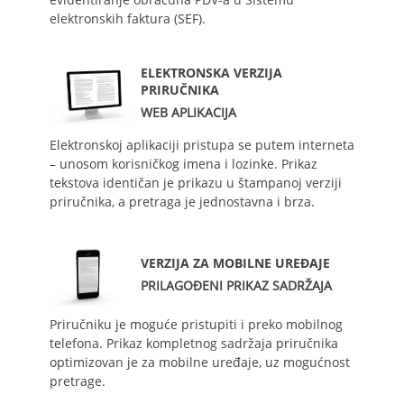
elektronskih faktura (SEF).
ELEKTRONSKA VERZIJA
PRIRUČNIKA
WEB APLIKACIJA
Elektronskoj aplikaciji pristupa se putem interneta
– unosom korisničkog imena i lozinke. Prikaz
tekstova identičan je prikazu u štampanoj verziji
priručnika, a pretraga je jednostavna i brza.
VERZIJA ZA MOBILNE UREĐAJE
PRILAGOĐENI PRIKAZ SADRŽAJA
Priručniku je moguće pristupiti i preko mobilnog
telefona. Prikaz kompletnog sadržaja priručnika
optimizovan je za mobilne uređaje, uz mogućnost
pretrage.