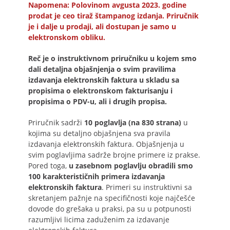
Napomena: Polovinom avgusta 2023. godine
prodat je ceo tiraž štampanog izdanja. Priručnik
je i dalje u prodaji, ali dostupan je samo u
elektronskom obliku.
Reč je o instruktivnom priručniku u kojem smo
dali detaljna objašnjenja o svim pravilima
izdavanja elektronskih faktura u skladu sa
propisima o elektronskom fakturisanju i
propisima o PDV-u, ali i drugih propisa.
Priručnik sadrži
10 poglavlja (na 830 strana)
u
kojima su detaljno objašnjena sva pravila
izdavanja elektronskih faktura. Objašnjenja u
svim poglavljima sadrže brojne primere iz prakse.
Pored toga,
u zasebnom poglavlju obradili smo
100 karakterističnih primera izdavanja
elektronskih faktura
. Primeri su instruktivni sa
skretanjem pažnje na specifičnosti koje najčešće
dovode do grešaka u praksi, pa su u potpunosti
razumljivi licima zaduženim za izdavanje