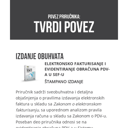
IZDANJE OBUHVATA
ELEKTRONSKO FAKTURISANJE I
EVIDENTIRANJE OBRAČUNA PDV-
A U SEF-U
ŠTAMPANO IZDANJE
Priručnik sadrži sveobuhvatna i detaljna
objašnjenja o pravilima izdavanja elektronskih
faktura u skladu sa
Zakonom o elektronskom
fakturisanju
, sa uporednom analizom pravila
izdavanja računa u skladu sa Zakonom o PDV-u.
Poseban deo priručnika odnosi se na
evidentiranje obračuna PDV-a u Sistemu