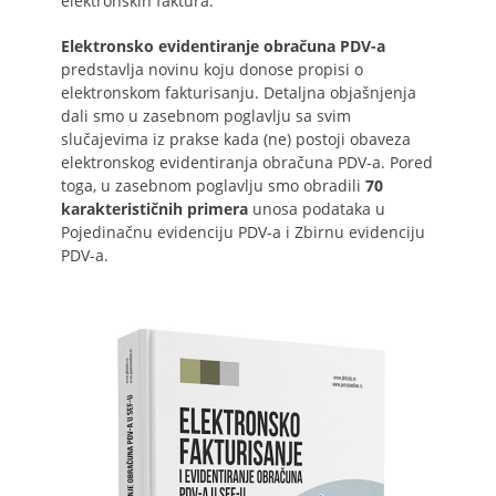
elektronskih faktura.
Elektronsko evidentiranje obračuna PDV-a
predstavlja novinu koju donose propisi o
elektronskom fakturisanju. Detaljna objašnjenja
dali smo u zasebnom poglavlju sa svim
slučajevima iz prakse kada (ne) postoji obaveza
elektronskog evidentiranja obračuna PDV-a. Pored
toga, u zasebnom poglavlju smo obradili
70
karakterističnih primera
unosa podataka u
Pojedinačnu evidenciju PDV-a i Zbirnu evidenciju
PDV-a.