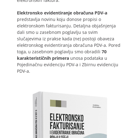
elektronskih faktura.
Elektronsko evidentiranje obračuna PDV-a
predstavlja novinu koju donose propisi o
elektronskom fakturisanju. Detaljna objašnjenja
dali smo u zasebnom poglavlju sa svim
slučajevima iz prakse kada (ne) postoji obaveza
elektronskog evidentiranja obračuna PDV-a. Pored
toga, u zasebnom poglavlju smo obradili
70
karakterističnih primera
unosa podataka u
Pojedinačnu evidenciju PDV-a i Zbirnu evidenciju
PDV-a.