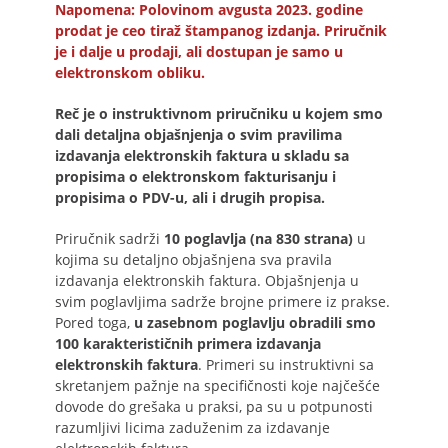
Napomena: Polovinom avgusta 2023. godine
prodat je ceo tiraž štampanog izdanja. Priručnik
je i dalje u prodaji, ali dostupan je samo u
elektronskom obliku.
Reč je o instruktivnom priručniku u kojem smo
dali detaljna objašnjenja o svim pravilima
izdavanja elektronskih faktura u skladu sa
propisima o elektronskom fakturisanju i
propisima o PDV-u, ali i drugih propisa.
Priručnik sadrži
10 poglavlja (na 830 strana)
u
kojima su detaljno objašnjena sva pravila
izdavanja elektronskih faktura. Objašnjenja u
svim poglavljima sadrže brojne primere iz prakse.
Pored toga,
u zasebnom poglavlju obradili smo
100 karakterističnih primera izdavanja
elektronskih faktura
. Primeri su instruktivni sa
skretanjem pažnje na specifičnosti koje najčešće
dovode do grešaka u praksi, pa su u potpunosti
razumljivi licima zaduženim za izdavanje