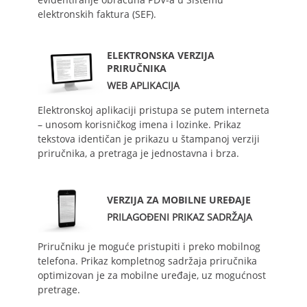
elektronskih faktura (SEF).
ELEKTRONSKA VERZIJA
PRIRUČNIKA
WEB APLIKACIJA
Elektronskoj aplikaciji pristupa se putem interneta
– unosom korisničkog imena i lozinke. Prikaz
tekstova identičan je prikazu u štampanoj verziji
priručnika, a pretraga je jednostavna i brza.
VERZIJA ZA MOBILNE UREĐAJE
PRILAGOĐENI PRIKAZ SADRŽAJA
Priručniku je moguće pristupiti i preko mobilnog
telefona. Prikaz kompletnog sadržaja priručnika
optimizovan je za mobilne uređaje, uz mogućnost
pretrage.