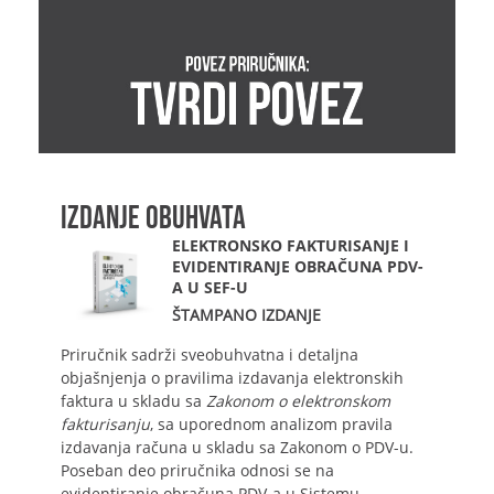
IZDANJE OBUHVATA
ELEKTRONSKO FAKTURISANJE I
EVIDENTIRANJE OBRAČUNA PDV-
A U SEF-U
ŠTAMPANO IZDANJE
Priručnik sadrži sveobuhvatna i detaljna
objašnjenja o pravilima izdavanja elektronskih
faktura u skladu sa
Zakonom o elektronskom
fakturisanju
, sa uporednom analizom pravila
izdavanja računa u skladu sa Zakonom o PDV-u.
Poseban deo priručnika odnosi se na
evidentiranje obračuna PDV-a u Sistemu