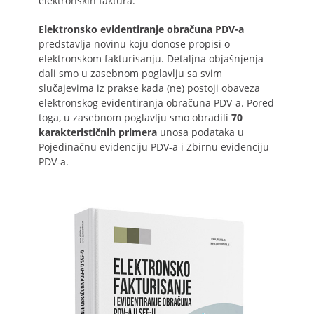
elektronskih faktura.
Elektronsko evidentiranje obračuna PDV-a
predstavlja novinu koju donose propisi o
elektronskom fakturisanju. Detaljna objašnjenja
dali smo u zasebnom poglavlju sa svim
slučajevima iz prakse kada (ne) postoji obaveza
elektronskog evidentiranja obračuna PDV-a. Pored
toga, u zasebnom poglavlju smo obradili
70
karakterističnih primera
unosa podataka u
Pojedinačnu evidenciju PDV-a i Zbirnu evidenciju
PDV-a.