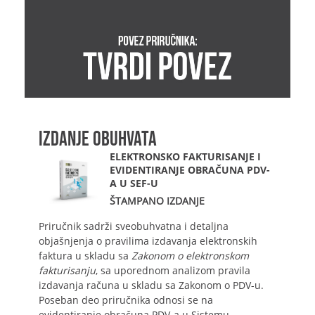
IZDANJE OBUHVATA
ELEKTRONSKO FAKTURISANJE I
EVIDENTIRANJE OBRAČUNA PDV-
A U SEF-U
ŠTAMPANO IZDANJE
Priručnik sadrži sveobuhvatna i detaljna
objašnjenja o pravilima izdavanja elektronskih
faktura u skladu sa
Zakonom o elektronskom
fakturisanju
, sa uporednom analizom pravila
izdavanja računa u skladu sa Zakonom o PDV-u.
Poseban deo priručnika odnosi se na
evidentiranje obračuna PDV-a u Sistemu