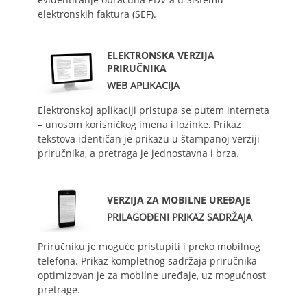
elektronskih faktura (SEF).
ELEKTRONSKA VERZIJA
PRIRUČNIKA
WEB APLIKACIJA
Elektronskoj aplikaciji pristupa se putem interneta
– unosom korisničkog imena i lozinke. Prikaz
tekstova identičan je prikazu u štampanoj verziji
priručnika, a pretraga je jednostavna i brza.
VERZIJA ZA MOBILNE UREĐAJE
PRILAGOĐENI PRIKAZ SADRŽAJA
Priručniku je moguće pristupiti i preko mobilnog
telefona. Prikaz kompletnog sadržaja priručnika
optimizovan je za mobilne uređaje, uz mogućnost
pretrage.