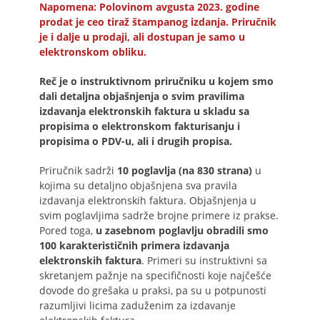
Napomena: Polovinom avgusta 2023. godine
prodat je ceo tiraž štampanog izdanja. Priručnik
je i dalje u prodaji, ali dostupan je samo u
elektronskom obliku.
Reč je o instruktivnom priručniku u kojem smo
dali detaljna objašnjenja o svim pravilima
izdavanja elektronskih faktura u skladu sa
propisima o elektronskom fakturisanju i
propisima o PDV-u, ali i drugih propisa.
Priručnik sadrži
10 poglavlja (na 830 strana)
u
kojima su detaljno objašnjena sva pravila
izdavanja elektronskih faktura. Objašnjenja u
svim poglavljima sadrže brojne primere iz prakse.
Pored toga,
u zasebnom poglavlju obradili smo
100 karakterističnih primera izdavanja
elektronskih faktura
. Primeri su instruktivni sa
skretanjem pažnje na specifičnosti koje najčešće
dovode do grešaka u praksi, pa su u potpunosti
razumljivi licima zaduženim za izdavanje