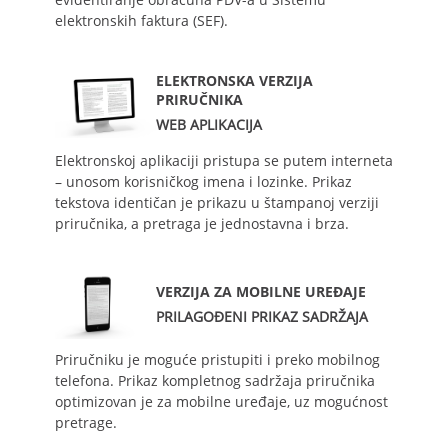
elektronskih faktura (SEF).
ELEKTRONSKA VERZIJA
PRIRUČNIKA
WEB APLIKACIJA
Elektronskoj aplikaciji pristupa se putem interneta
– unosom korisničkog imena i lozinke. Prikaz
tekstova identičan je prikazu u štampanoj verziji
priručnika, a pretraga je jednostavna i brza.
VERZIJA ZA MOBILNE UREĐAJE
PRILAGOĐENI PRIKAZ SADRŽAJA
Priručniku je moguće pristupiti i preko mobilnog
telefona. Prikaz kompletnog sadržaja priručnika
optimizovan je za mobilne uređaje, uz mogućnost
pretrage.