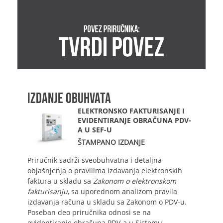
IZDANJE OBUHVATA
ELEKTRONSKO FAKTURISANJE I
EVIDENTIRANJE OBRAČUNA PDV-
A U SEF-U
ŠTAMPANO IZDANJE
Priručnik sadrži sveobuhvatna i detaljna
objašnjenja o pravilima izdavanja elektronskih
faktura u skladu sa
Zakonom o elektronskom
fakturisanju
, sa uporednom analizom pravila
izdavanja računa u skladu sa Zakonom o PDV-u.
Poseban deo priručnika odnosi se na
evidentiranje obračuna PDV-a u Sistemu