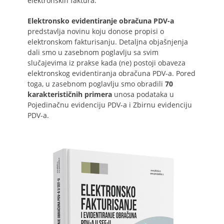
elektronskih faktura.
Elektronsko evidentiranje obračuna PDV-a
predstavlja novinu koju donose propisi o
elektronskom fakturisanju. Detaljna objašnjenja
dali smo u zasebnom poglavlju sa svim
slučajevima iz prakse kada (ne) postoji obaveza
elektronskog evidentiranja obračuna PDV-a. Pored
toga, u zasebnom poglavlju smo obradili
70
karakterističnih primera
unosa podataka u
Pojedinačnu evidenciju PDV-a i Zbirnu evidenciju
PDV-a.