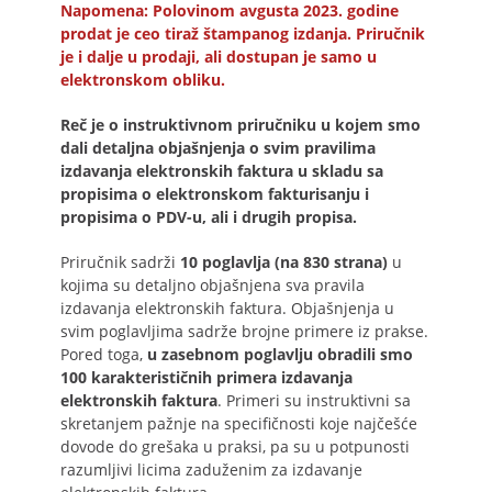
Napomena: Polovinom avgusta 2023. godine
prodat je ceo tiraž štampanog izdanja. Priručnik
je i dalje u prodaji, ali dostupan je samo u
elektronskom obliku.
Reč je o instruktivnom priručniku u kojem smo
dali detaljna objašnjenja o svim pravilima
izdavanja elektronskih faktura u skladu sa
propisima o elektronskom fakturisanju i
propisima o PDV-u, ali i drugih propisa.
Priručnik sadrži
10 poglavlja (na 830 strana)
u
kojima su detaljno objašnjena sva pravila
izdavanja elektronskih faktura. Objašnjenja u
svim poglavljima sadrže brojne primere iz prakse.
Pored toga,
u zasebnom poglavlju obradili smo
100 karakterističnih primera izdavanja
elektronskih faktura
. Primeri su instruktivni sa
skretanjem pažnje na specifičnosti koje najčešće
dovode do grešaka u praksi, pa su u potpunosti
razumljivi licima zaduženim za izdavanje