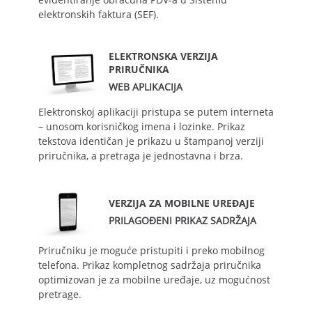
elektronskih faktura (SEF).
ELEKTRONSKA VERZIJA
PRIRUČNIKA
WEB APLIKACIJA
Elektronskoj aplikaciji pristupa se putem interneta
– unosom korisničkog imena i lozinke. Prikaz
tekstova identičan je prikazu u štampanoj verziji
priručnika, a pretraga je jednostavna i brza.
VERZIJA ZA MOBILNE UREĐAJE
PRILAGOĐENI PRIKAZ SADRŽAJA
Priručniku je moguće pristupiti i preko mobilnog
telefona. Prikaz kompletnog sadržaja priručnika
optimizovan je za mobilne uređaje, uz mogućnost
pretrage.