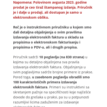
Napomena: Polovinom avgusta 2023. godine
prodat je ceo tiraž štampanog izdanja. Priručnik
je i dalje u prodaji, ali dostupan je samo u
elektronskom obliku.
Reč je o instruktivnom priručniku u kojem smo
dali detaljna objašnjenja o svim pravilima
izdavanja elektronskih faktura u skladu sa
propisima o elektronskom fakturisanju i
propisima o PDV-u, ali i drugih propisa.
Priručnik sadrži
10 poglavlja (na 830 strana)
u
kojima su detaljno objašnjena sva pravila
izdavanja elektronskih faktura. Objašnjenja u
svim poglavljima sadrže brojne primere iz prakse.
Pored toga,
u zasebnom poglavlju obradili smo
100 karakterističnih primera izdavanja
elektronskih faktura
. Primeri su instruktivni sa
skretanjem pažnje na specifičnosti koje najčešće
dovode do grešaka u praksi, pa su u potpunosti
razumljivi licima zaduženim za izdavanje