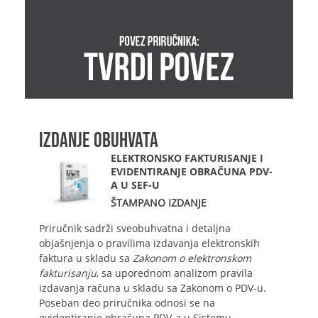
IZDANJE OBUHVATA
ELEKTRONSKO FAKTURISANJE I
EVIDENTIRANJE OBRAČUNA PDV-
A U SEF-U
ŠTAMPANO IZDANJE
Priručnik sadrži sveobuhvatna i detaljna
objašnjenja o pravilima izdavanja elektronskih
faktura u skladu sa
Zakonom o elektronskom
fakturisanju
, sa uporednom analizom pravila
izdavanja računa u skladu sa Zakonom o PDV-u.
Poseban deo priručnika odnosi se na
evidentiranje obračuna PDV-a u Sistemu