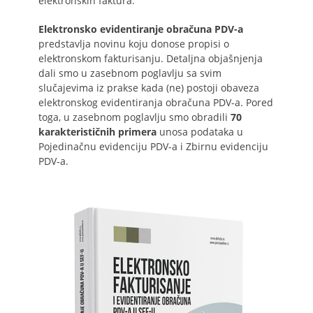
elektronskih faktura.
Elektronsko evidentiranje obračuna PDV-a
predstavlja novinu koju donose propisi o
elektronskom fakturisanju. Detaljna objašnjenja
dali smo u zasebnom poglavlju sa svim
slučajevima iz prakse kada (ne) postoji obaveza
elektronskog evidentiranja obračuna PDV-a. Pored
toga, u zasebnom poglavlju smo obradili
70
karakterističnih primera
unosa podataka u
Pojedinačnu evidenciju PDV-a i Zbirnu evidenciju
PDV-a.