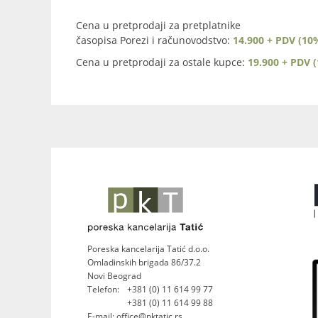
Cena u pretprodaji za pretplatnike
časopisa Porezi i računovodstvo:
14.900 + PDV (10
Cena u pretprodaji za ostale kupce:
19.900 + PDV 
Poreska kancelarija Tatić d.o.o.
Omladinskih brigada 86/37.2
Novi Beograd
Telefon:
+381 (0) 11 614 99 77
+381 (0) 11 614 99 88
E-mail: office@pktatic.rs