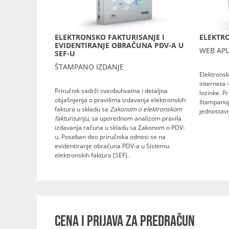
ELEKTRONSKO FAKTURISANJE I
ELEKTRO
EVIDENTIRANJE OBRAČUNA PDV-A U
WEB APL
SEF-U
ŠTAMPANO IZDANJE
Elektronsk
interneta 
Priručnik sadrži sveobuhvatna i detaljna
lozinke. P
objašnjenja o pravilima izdavanja elektronskih
štampanoj 
faktura u skladu sa
Zakonom o elektronskom
jednostavn
fakturisanju
, sa uporednom analizom pravila
izdavanja računa u skladu sa Zakonom o PDV-
u. Poseban deo priručnika odnosi se na
evidentiranje obračuna PDV-a u Sistemu
elektronskih faktura (SEF).
CENA I PRIJAVA ZA PREDRAČUN