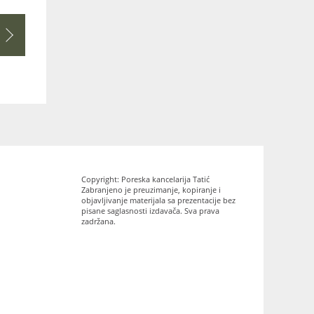
Copyright: Poreska kancelarija Tatić
Zabranjeno je preuzimanje, kopiranje i
objavljivanje materijala sa prezentacije bez
pisane saglasnosti izdavača. Sva prava
zadržana.