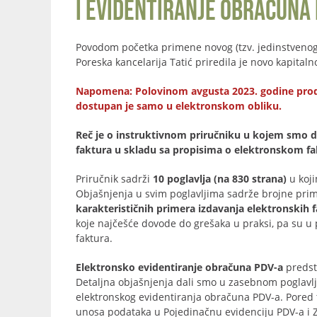
i evidentiranje obračuna 
Povodom početka primene novog (tzv. jedinstveno
Poreska kancelarija Tatić priredila je novo kapita
Napomena: Polovinom avgusta 2023. godine prodat j
dostupan je samo u elektronskom obliku.
Reč je o instruktivnom priručniku u kojem smo da
faktura u skladu sa propisima o elektronskom fakt
Priručnik sadrži
10 poglavlja (na 830 strana)
u koji
Objašnjenja u svim poglavljima sadrže brojne prim
karakterističnih primera izdavanja elektronskih 
koje najčešće dovode do grešaka u praksi, pa su u 
faktura.
Elektronsko evidentiranje obračuna PDV-a
predst
Detaljna objašnjenja dali smo u zasebnom poglavlj
elektronskog evidentiranja obračuna PDV-a. Pored
unosa podataka u Pojedinačnu evidenciju PDV-a i Z