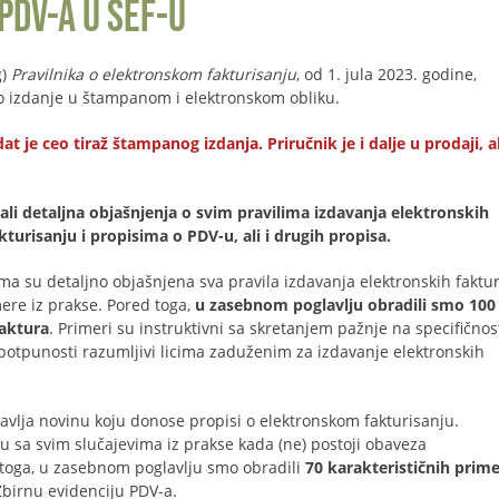
PDV-a u SEF-u
g)
Pravilnika o elektronskom fakturisanju
, od 1. jula 2023. godine,
lno izdanje u štampanom i elektronskom obliku.
e ceo tiraž štampanog izdanja. Priručnik je i dalje u prodaji, al
li detaljna objašnjenja o svim pravilima izdavanja elektronskih
urisanju i propisima o PDV-u, ali i drugih propisa.
ma su detaljno objašnjena sva pravila izdavanja elektronskih faktur
ere iz prakse. Pored toga,
u zasebnom poglavlju obradili smo 100
faktura
. Primeri su instruktivni sa skretanjem pažnje na specifičnos
potpunosti razumljivi licima zaduženim za izdavanje elektronskih
avlja novinu koju donose propisi o elektronskom fakturisanju.
u sa svim slučajevima iz prakse kada (ne) postoji obaveza
 toga, u zasebnom poglavlju smo obradili
70 karakterističnih prim
birnu evidenciju PDV-a.