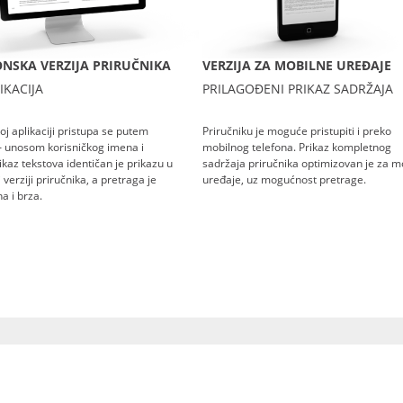
NSKA VERZIJA PRIRUČNIKA
VERZIJA ZA MOBILNE UREĐAJE
IKACIJA
PRILAGOĐENI PRIKAZ SADRŽAJA
oj aplikaciji pristupa se putem
Priručniku je moguće pristupiti i preko
– unosom korisničkog imena i
mobilnog telefona. Prikaz kompletnog
rikaz tekstova identičan je prikazu u
sadržaja priručnika optimizovan je za m
verziji priručnika, a pretraga je
uređaje, uz mogućnost pretrage.
a i brza.