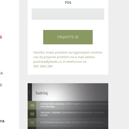
PIN
i
PRIJAVITE SE
Ukoliko imate problem sa logovanjem molimo
vas da prijavite problem na e-mail adresu
podrska@pktatic.rs ili telefonom na
065 2665 284
a.
ti
era