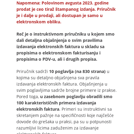
Napomena: Polovinom avgusta 2023. godine
prodat je ceo tiraž štampanog izdanja. Priručnik
je i dalje u prodaji, ali dostupan je samo u
elektronskom obliku.
Reč je o instruktivnom priručniku u kojem smo
dali detaljna objašnjenja o svim pravilima
izdavanja elektronskih faktura u skladu sa
propisima o elektronskom fakturisanju i
propisima o PDV-u, ali i drugih propisa.
Priručnik sadrži
10 poglavlja (na 830 strana)
u
kojima su detaljno objašnjena sva pravila
izdavanja elektronskih faktura. Objašnjenja u
svim poglavljima sadrže brojne primere iz prakse.
Pored toga,
u zasebnom poglavlju obradili smo
100 karakterističnih primera izdavanja
elektronskih faktura
. Primeri su instruktivni sa
skretanjem pažnje na specifičnosti koje najčešće
dovode do grešaka u praksi, pa su u potpunosti
razumljivi licima zaduženim za izdavanje