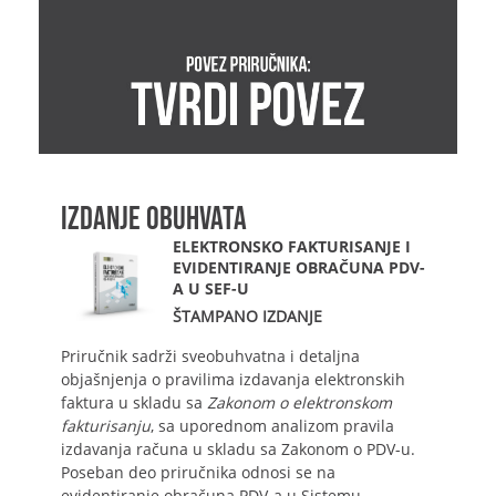
IZDANJE OBUHVATA
ELEKTRONSKO FAKTURISANJE I
EVIDENTIRANJE OBRAČUNA PDV-
A U SEF-U
ŠTAMPANO IZDANJE
Priručnik sadrži sveobuhvatna i detaljna
objašnjenja o pravilima izdavanja elektronskih
faktura u skladu sa
Zakonom o elektronskom
fakturisanju
, sa uporednom analizom pravila
izdavanja računa u skladu sa Zakonom o PDV-u.
Poseban deo priručnika odnosi se na
evidentiranje obračuna PDV-a u Sistemu