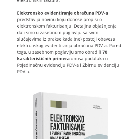
elektronskih faktura.
Elektronsko evidentiranje obračuna PDV-a
predstavlja novinu koju donose propisi o
elektronskom fakturisanju. Detaljna objašnjenja
dali smo u zasebnom poglavlju sa svim
slučajevima iz prakse kada (ne) postoji obaveza
elektronskog evidentiranja obračuna PDV-a. Pored
toga, u zasebnom poglavlju smo obradili
70
karakterističnih primera
unosa podataka u
Pojedinačnu evidenciju PDV-a i Zbirnu evidenciju
PDV-a.