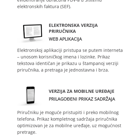
elektronskih faktura (SEF).
ELEKTRONSKA VERZIJA
PRIRUČNIKA
WEB APLIKACIJA
Elektronskoj aplikaciji pristupa se putem interneta
– unosom korisničkog imena i lozinke. Prikaz
tekstova identičan je prikazu u štampanoj verziji
priručnika, a pretraga je jednostavna i brza.
VERZIJA ZA MOBILNE UREĐAJE
PRILAGOĐENI PRIKAZ SADRŽAJA
Priručniku je moguće pristupiti i preko mobilnog
telefona. Prikaz kompletnog sadržaja priručnika
optimizovan je za mobilne uređaje, uz mogućnost
pretrage.