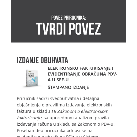
IZDANJE OBUHVATA
ELEKTRONSKO FAKTURISANJE I
EVIDENTIRANJE OBRAČUNA PDV-
A U SEF-U
ŠTAMPANO IZDANJE
Priručnik sadrži sveobuhvatna i detaljna
objašnjenja o pravilima izdavanja elektronskih
faktura u skladu sa
Zakonom o elektronskom
fakturisanju
, sa uporednom analizom pravila
izdavanja računa u skladu sa Zakonom o PDV-u.
Poseban deo priručnika odnosi se na
evidentiranje obračuna PDV-a u Sistemu