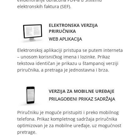
elektronskih faktura (SEF).
ELEKTRONSKA VERZIJA
PRIRUČNIKA
WEB APLIKACIJA
Elektronskoj aplikaciji pristupa se putem interneta
– unosom korisničkog imena i lozinke. Prikaz
tekstova identičan je prikazu u štampanoj verziji
priručnika, a pretraga je jednostavna i brza.
VERZIJA ZA MOBILNE UREĐAJE
PRILAGOĐENI PRIKAZ SADRŽAJA
Priručniku je moguće pristupiti i preko mobilnog
telefona. Prikaz kompletnog sadržaja priručnika
optimizovan je za mobilne uređaje, uz mogućnost
pretrage.