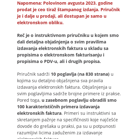
Napomena: Polovinom avgusta 2023. godine
prodat je ceo tiraž štampanog izdanja. Priručnik
je i dalje u prodaji, ali dostupan je samo u
elektronskom obliku.
Reč je o instruktivnom priručniku u kojem smo
dali detaljna objašnjenja o svim pravilima
izdavanja elektronskih faktura u skladu sa
propisima o elektronskom fakturisanju i
propisima o PDV-u, ali i drugih propisa.
Priručnik sadrži
10 poglavlja (na 830 strana)
u
kojima su detaljno objašnjena sva pravila
izdavanja elektronskih faktura. Objašnjenja u
svim poglavljima sadrže brojne primere iz prakse.
Pored toga,
u zasebnom poglavlju obradili smo
100 karakterističnih primera izdavanja
elektronskih faktura
. Primeri su instruktivni sa
skretanjem pažnje na specifičnosti koje najčešće
dovode do grešaka u praksi, pa su u potpunosti
razumljivi licima zaduženim za izdavanje