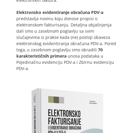
elektronskih faktura.
Elektronsko evidentiranje obračuna PDV-a
predstavlja novinu koju donose propisi o
elektronskom fakturisanju. Detaljna objašnjenja
dali smo u zasebnom poglavlju sa svim
slučajevima iz prakse kada (ne) postoji obaveza
elektronskog evidentiranja obračuna PDV-a. Pored
toga, u zasebnom poglavlju smo obradili
70
karakterističnih primera
unosa podataka u
Pojedinačnu evidenciju PDV-a i Zbirnu evidenciju
PDV-a.